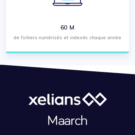
60 M
de fichiers numérisés et​ indexés chaque année​