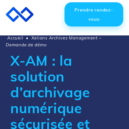
Prendre rendez-
vous
Accueil
•
Xelians Archives Management –
Demande de démo
X-AM : la
solution
d’archivage
numérique
sécurisée et