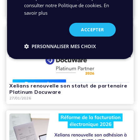
comment rattraper des années
consulter notre Politique de cookies.
En
d’accumulation d’archives non triées ?
savoir plus
27/01/2026
ACCEPTER
PERSONNALISER MES CHOIX
Xelians renouvelle son statut de partenaire
Platinum Docuware
27/01/2026