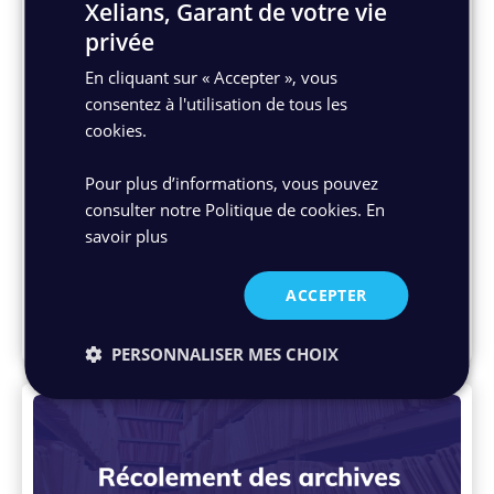
Xelians, Garant de votre vie
privée
En cliquant sur « Accepter », vous
consentez à l'utilisation de tous les
Archivage électronique
cookies.
Archivage électronique qualifié et eIDAS v2 :
comment préserver la valeur probante de
Pour plus d’informations, vous pouvez
vos documents ?
consulter notre Politique de cookies.
En
savoir plus
Avec eIDAS v2, l’archivage électronique qualifié
devient un levier clé pour préserver durablement
l’intégrité, l’origine et la valeur probante des
ACCEPTER
documents signés.
29/06/2026
PERSONNALISER MES CHOIX