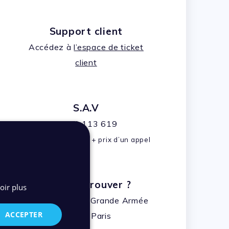
Support client
Accédez à
l’espace de ticket
client
S.A.V
0 811 113 619
service 0,06 € / min + prix d’un appel
Où nous trouver ?
oir plus
43 avenue de la Grande Armée
ACCEPTER
75116 Paris