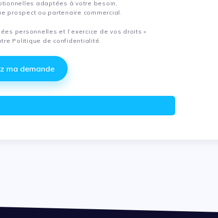
otionnelles adaptées à votre besoin,
e prospect ou partenaire commercial.
ées personnelles et l’exercice de vos droits «
otre
Politique de confidentialité.
ez ma demande