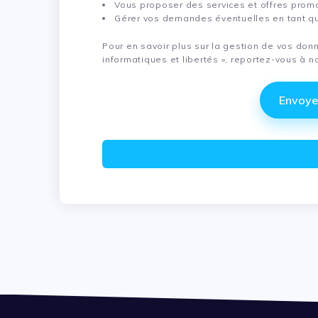
Vous proposer des services et offres prom
Gérer vos demandes éventuelles en tant qu
Pour en savoir plus sur la gestion de vos donn
informatiques et libertés », reportez-vous à n
Please
Envoy
leave
this
field
empty.