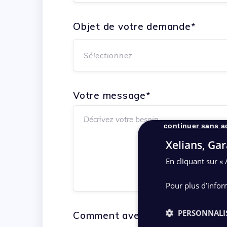
Objet de votre demande*
Sélectionnez
Votre message*
continuer sans a
Xelians, Gar
En cliquant sur « 
Pour plus d’infor
PERSONNALI
Comment avez-vous entendu par