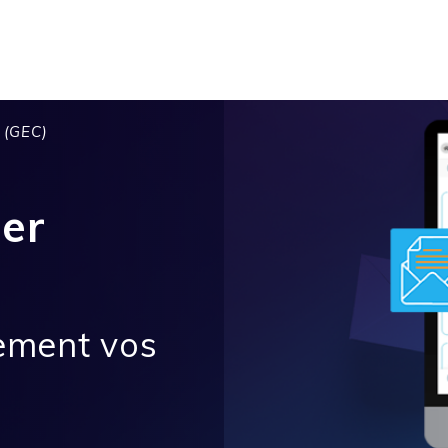
 (GEC)
er
ement vos