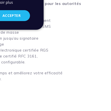
oir plus
conçue spécialement pour les autorités
eurs.
ACCEPTER
ature et pré positionnement
externe par courriel ou SMS
n de masse
n jusqu’au signataire
ge
électronique certifiée RGS
 certifié RFC 3161,
configurable.
ps et améliorez votre efficacité
.