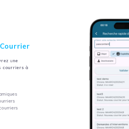
Courrier
vrez
u
ne
s courriers à
namiques
urriers
courriers