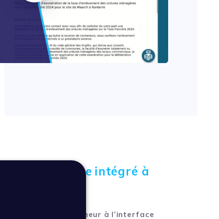
Lire
r électronique intégré à
Courrier
ier intègre un parapheur à l’interface