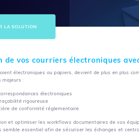
R LA SOLUTION
on de
v
os
c
ourriers
é
lectroniques ave
 soient électroniques ou papiers, devient de plus en plus co
 majeurs :
orrespondances électroniques
raçabilité rigoureuse
ière de conformité réglementaire
mation et optimiser les workflows documentaires de vos équip
s semble essentiel afin de sécuriser les échanges et central