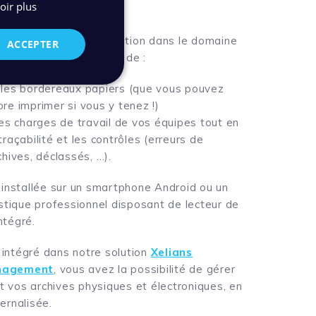
oir plus
 est une véritable innovation dans le domaine
ACCEPTER
d’archivage, elle permet de :
les bordereaux papiers (que vous pouvez
re imprimer si vous y tenez !)
es charges de travail de vos équipes tout en
traçabilité et les contrôles (erreurs de
chives, déclassés, …).
e installée sur un smartphone Android ou un
istique professionnel disposant de lecteur de
ntégré.
intégré dans notre solution
Xelians
nagement
, vous avez la possibilité de gérer
 vos archives physiques et électroniques, en
ernalisée.