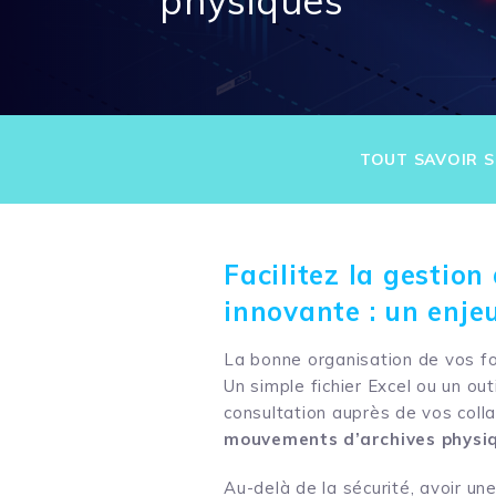
physiques
TOUT SAVOIR S
Facilitez la gestio
innovante : un enje
La bonne organisation de vos fo
Un simple fichier Excel ou un o
consultation auprès de vos coll
mouvements d’archives physi
Au-delà de la sécurité, avoir une