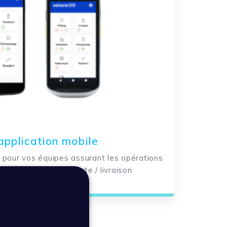
application mobile
 pour vos équipes assurant les opérations
treposage et de collecte / livraison.