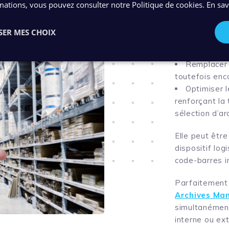
mations, vous pouvez consulter notre Politique de cookies.
En sav
L’application
SER MES CHOIX
des logiciels 
Remplacer 
toutefois enco
Optimiser l
renforçant la 
sélection d’ar
Elle peut êtr
dispositif log
code-barres i
Parfaitement 
Archives Ma
simultanément
interne ou ext