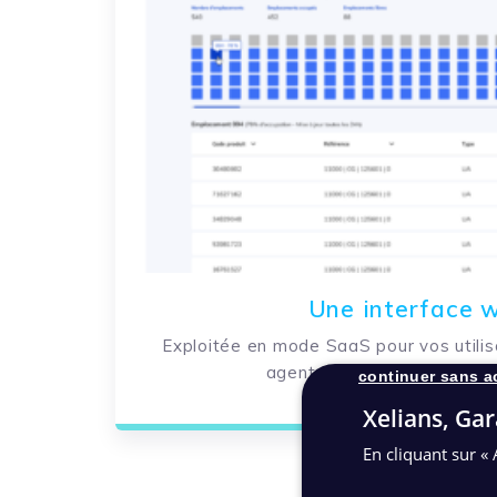
Une interface 
Exploitée en mode SaaS pour vos utilisa
agents de votre service d’a
continuer sans a
Xelians, Gar
En cliquant sur « 