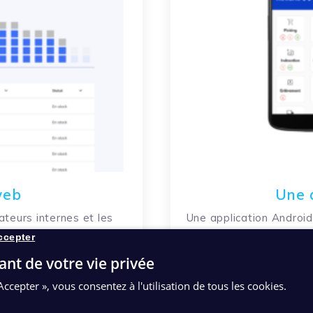
web
Une 
teurs internes et les
Une application Android
rchivage.
logistiques d’en
ccepter
ant de votre vie privée
Accepter », vous consentez à l'utilisation de tous les cookies.