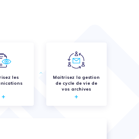
isez les
Maitrisez la gestion
nications
de cycle de vie de
vos archives
interne. L’enlèvement ainsi que
re gestion de vos espaces. Le logiciel
 une meilleure gestion des prêts