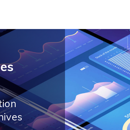
ves
tion
hives