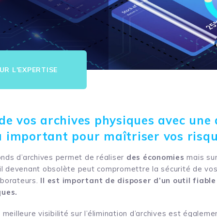
UR L'EXPERTISE
n de vos archives physiques avec une 
u important pour maîtriser vos risq
nds d’archives permet de réaliser
des économies
mais su
util devenant obsolète peut compromettre la sécurité de vos
aborateurs.
Il est important de disposer d’un outil fiable
ques.
 meilleure visibilité sur l’élimination d’archives est égalem