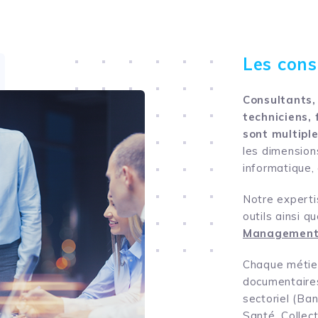
Les cons
Consultants, 
techniciens,
sont multipl
les dimensions
informatique, q
Notre experti
outils ainsi 
Management 
Chaque métie
documentaires
sectoriel (Ba
Santé, Collect