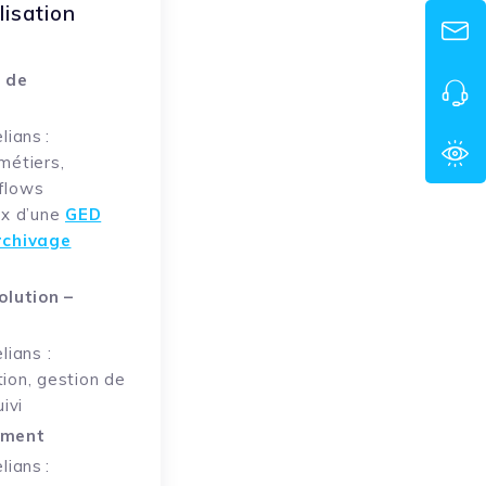
lisation
n de
elians
:
métiers,
flows
ix d’une
GED
rchivage
olution
–
elians
:
ion, gestion de
ivi
ement
lians :