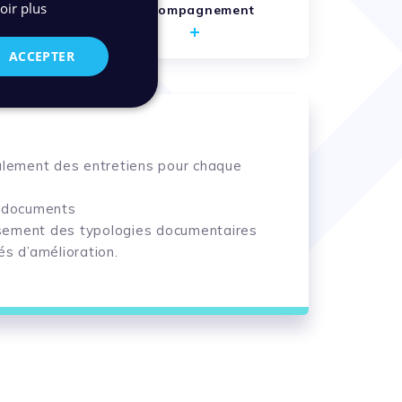
oir plus
accompagnement
ACCEPTER
e, tout en ayant une gestion du risque
galement des entretiens pour chaque
 formation se fait en trois étapes :
s documents
nsement des typologies documentaires
és d’amélioration.