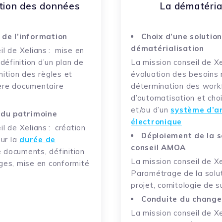
ation des données
La dématéria
de l’information
Choix d’une solutio
dématérialisation
il de Xelians :
mise en
définition d’un plan de
La mission conseil de X
nition des règles et
évaluation des besoins 
ère documentaire
détermination des work
d’automatisation et cho
et/ou d’un
système d’a
 du patrimoine
électronique
il de Xelians :
création
Déploiement de la s
sur la
durée de
conseil AMOA
 documents, définition
La mission conseil de X
ges, mise en conformité
Paramétrage de la solut
projet, comitologie de su
Conduite du chang
La mission conseil de Xe