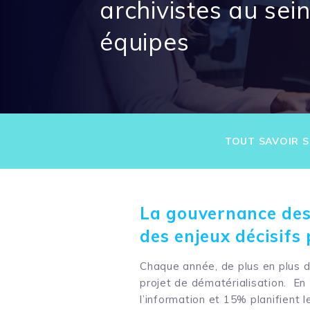
archivistes au sei
équipes
TOUT SAVOIR S
La gouvernance des
des enjeux décisifs 
Chaque année, de plus en plus d
projet de dématérialisation. En
l’information et 15% planifient 