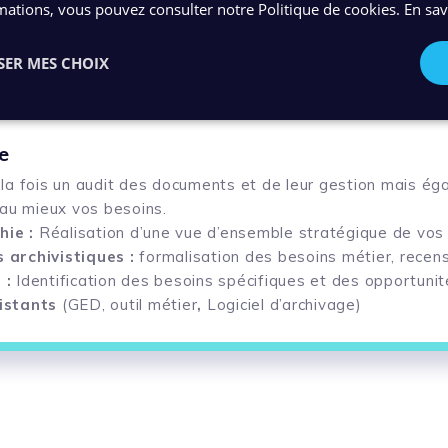
mations, vous pouvez consulter notre Politique de cookies.
En sav
l'information
SER MES CHOIX
information
olutions
ompagnement
e
ment et coordonnent les équipes chargées de mise en œuvr
olitique d’archivage
politique d’archivage
à la fois un audit des documents et de leur gestion mais é
tats pour assurer une transition transparente et réussie. La
rganisation documentaire
entaire
au mieux vos besoins.
ario
 solution
lan de communication et de sensibilisation
hie :
Réalisation d’une vue d’ensemble stratégique de vo
e gestion
formations
 archivistiques :
formalisation des besoins métier, rece
nuels d’utilisation
 :
Identification des besoins spécifiques et des opportunit
istants
(GED, outil métier
,
Logiciel d’archivage
)