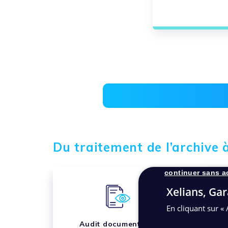
Du traitement de l’archive
continuer sans a
Xelians, Gar
En cliquant sur « 
Audit documentaire