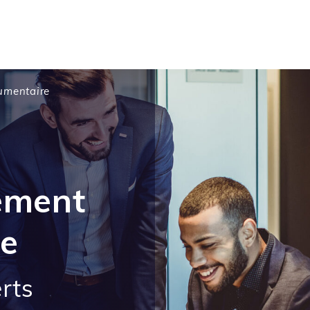
umentaire
ement
e
rts