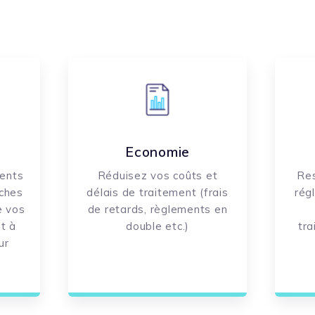
Economie
ments
Réduisez vos coûts et
Res
ches
délais de traitement (frais
rég
e vos
de retards, règlements en
t à
double etc.)
tr
ur