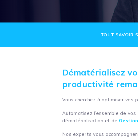
TOUT SAVOIR S
Dématérialisez vo
productivité rem
Vous
cherche
z
à optimiser vos p
Automatisez l’ensemble de vos p
dématérialisation et de
Gestion
Nos experts vous accompagnent 