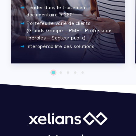
Leader dans le traitement
documentaire à 360°
Portefeuille varié de clients
(Grands Groupe – PME – Professions
libérales – Secteur public)
Interopérabilité des solutions
1
2
3
4
5