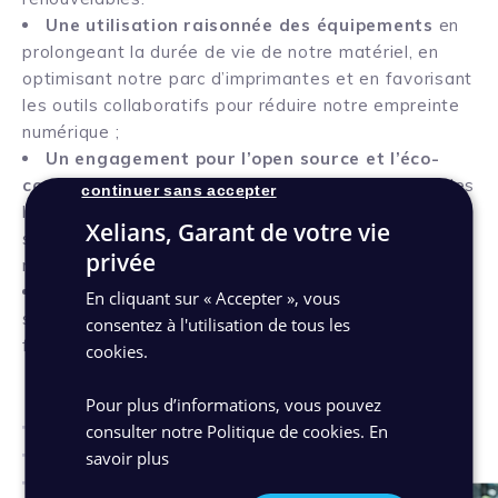
Une utilisation raisonnée des équipements
en
prolongeant la durée de vie de notre matériel, en
optimisant notre parc d’imprimantes et en favorisant
les outils collaboratifs pour réduire notre empreinte
numérique ;
Un engagement pour l’open source et l’éco-
conception
pour limiter l’impact environnemental des
continuer sans accepter
logiciels que nous développons. Notre rôle en ce
Xelians, Garant de votre vie
sens est d’accompagner nos clients vers des usages
privée
numériques plus responsables ;
Une amélioration continue
qui passe par la
En cliquant sur « Accepter », vous
sensibilisation, l’innovation et l’optimisation pour
consentez à l'utilisation de tous les
favoriser un usage plus durable des technologies.
cookies.
Pour plus d’informations, vous pouvez
consulter notre Politique de cookies.
En
savoir plus