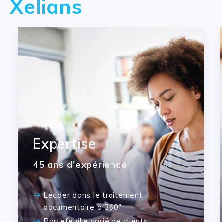
Xelians
Expertise
45 ans d'expérience
Leader dans le traitement
documentaire à 360°
Portefeuille varié de clients