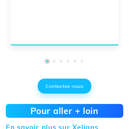
1
2
3
4
5
6
Contactez-nous
Pour aller + loin
En savoir plus sur Xelians