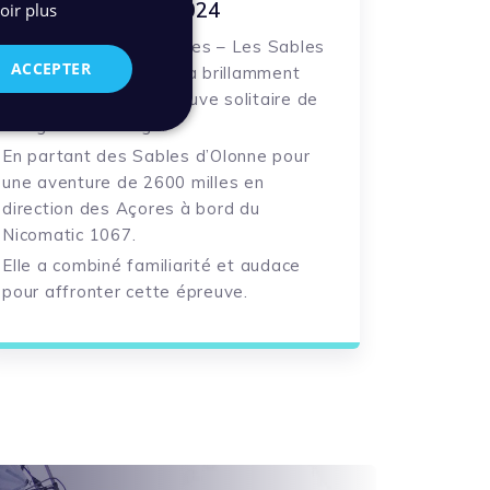
SAS 2024
oir plus
Les Sables –
Les Açores
– Les Sables
ACCEPTER
(SAS)
.
Caroline Boule
a brillamment
relevé le défi de l’épreuve solitaire de
navigation au large.
En partant des Sables d’Olonne pour
une aventure de 2600 milles en
direction des Açores à bord du
Nicomatic
1067.
Elle a combiné familiarité et audace
pour affronter cette épreuve.