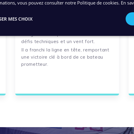
Pornichet select 2024
mations, vous pouvez consulter notre Politique de cookies.
En sav
U
ne
nouvelle
victoire
pour Benoît
Marie,
SER MES CHOIX
10 ans après !
N
otre skippeur
a pris la
barre pour cette course du mois de
mai
,
naviguant avec précision à travers les
défis techniques et un vent fort.
Il
a franchi la ligne en tête, remportant
une victoire clé à bord de
ce
bateau
prometteur.