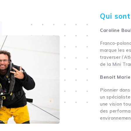
Qui sont
Caroline Bou
Franco-polona
marque les es
traverser l’At
de la Mini Tr
Benoit Marie
Pionnier dans
un spécialiste
une vision tou
des performan
environnement