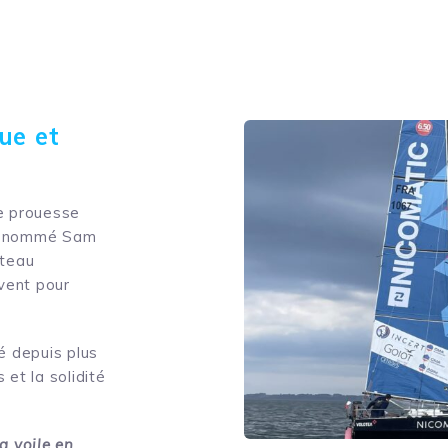
ue et
le prouesse
l renommé Sam
ateau
vent pour
né depuis plus
 et la solidité
la voile en