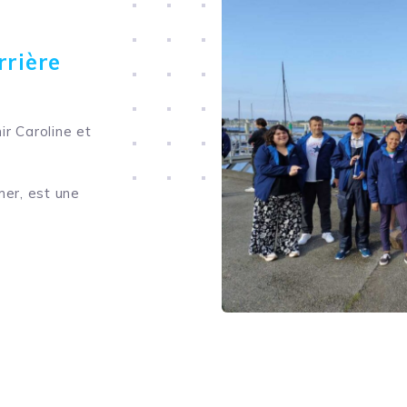
rrière
r Caroline et
er, est une