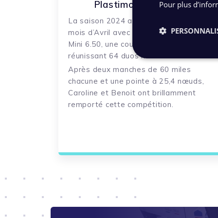
Plastimo Lorient Mini
Pour plus d’infor
La saison 2024 a démarré en beauté
au
PERSONNALI
mois d’Avril
avec la
Plastimo
Lorient
Mini 6.50, une course palpitante
réunissant 64 duos mixtes.
Après deux manches de 60 miles
chacune et une pointe à 25,4 nœuds,
Caroline et Benoit
ont brillamment
remporté cette compétition.