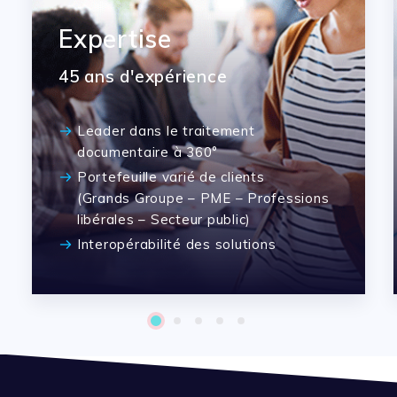
Expertise
45 ans d'expérience
Leader dans le traitement
documentaire à 360°
Portefeuille varié de clients
(Grands Groupe – PME – Professions
libérales – Secteur public)
Interopérabilité des solutions
1
2
3
4
5