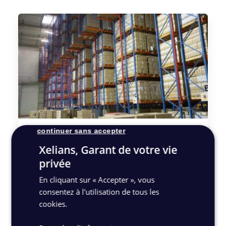
continuer sans accepter
Archives intermédiaires
Xelians, Garant de votre vie
Ces archives regroupent les documents qui
privée
ne sont plus d’usage courant mais qui
doivent être conservés pendant une
durée
En cliquant sur « Accepter », vous
légale limitée
(pièces comptables,
consentez à l'utilisation de tous les
documents commerciaux, dossiers
cookies.
administratifs, etc.)