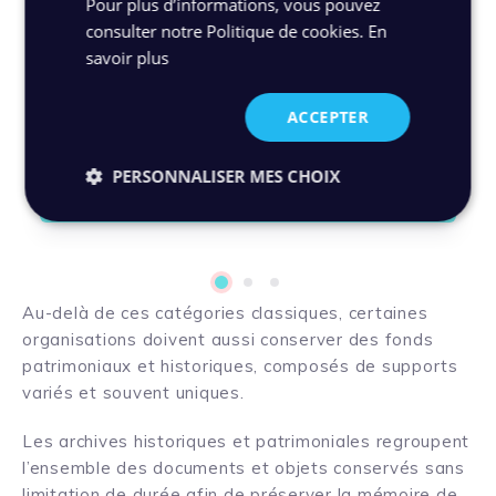
Nous assurons la conservation de vos
Pour plus d’informations, vous pouvez
archives dans des centres d’archivage
consulter notre Politique de cookies.
En
sécurisés, avec une consultation possible
savoir plus
à tout moment en version physique ou
numérique
.
ACCEPTER
PERSONNALISER MES CHOIX
1
2
3
Au-delà de ces catégories classiques, certaines
organisations doivent aussi conserver des fonds
patrimoniaux et historiques, composés de supports
variés et souvent uniques.
Les archives historiques et patrimoniales regroupent
l’ensemble des documents et objets conservés sans
limitation de durée afin de préserver la mémoire de