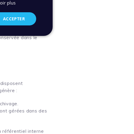
oir plus
nationales ou
ACCEPTER
osition d’une copie
onservée dans le
 disposent
génère :
chivage.
 sont gérées dans des
 référentiel interne