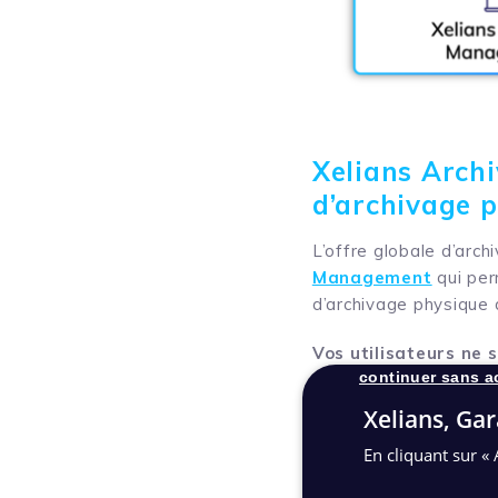
Xelians Archi
d’archivage 
L’offre globale d’arc
Management
qui per
d’archivage physique 
Vos utilisateurs ne 
continuer sans a
accèdent selon leurs
vers :
Xelians, Gar
En cliquant sur « 
Un autre utilisateu
Un service d’archiv