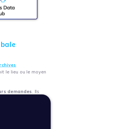
obale
rchives
it le lieu ou le moyen
leurs demandes
. Ils
des de communication