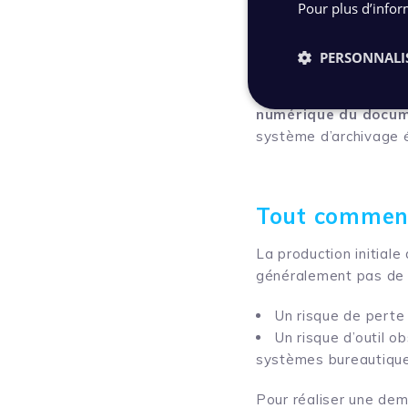
Pour plus d’infor
Un tiers archiveur 
Un service d’archiv
départementales
PERSONNALI
La demande peut s’ex
numérique du docum
système d’archivage é
Tout commenc
La production initial
généralement pas de 
Un risque de perte
Un risque d’outil 
systèmes bureautique
Pour réaliser une dema