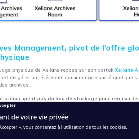
ves Management, pivot de l’offre gl
physique
hivage physique de Xelians repose sur son portail
Xelians A
met de gérer un référentiel documentaire unifié quel que so
des archives.
se préoccupent pas du lieu de stockage pour réaliser 
ccepter
 droits à un moteur de recherche pour exprimer des deman
ant de votre vie privée
Accepter », vous consentez à l'utilisation de tous les cookies.
r qui serait en possession de l’archive de proximité
age interne