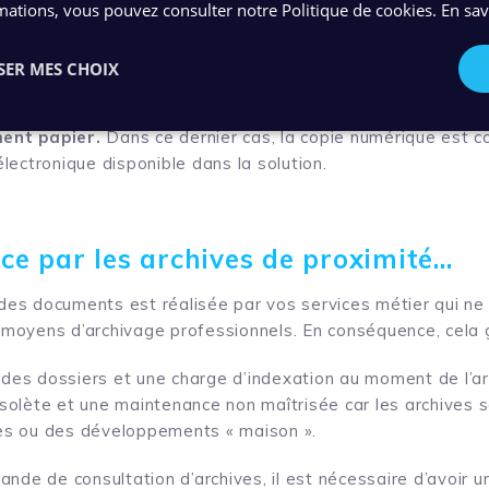
mations, vous pouvez consulter notre Politique de cookies.
En sav
si les documents sont externalisés
age définitif par exemple un service historique, d’archives 
SER MES CHOIX
primer pour une livraison physique ou une mise à disp
ent papier.
Dans ce dernier cas, la copie numérique est c
lectronique disponible dans la solution.
e par les archives de proximité…
e des documents est réalisée par vos services métier qui ne
moyens d’archivage professionnels. En conséquence, cela 
 des dossiers et une charge d’indexation au moment de l’ar
obsolète et une maintenance non maîtrisée car les archives
s ou des développements « maison ».
nde de consultation d’archives, il est nécessaire d’avoir un