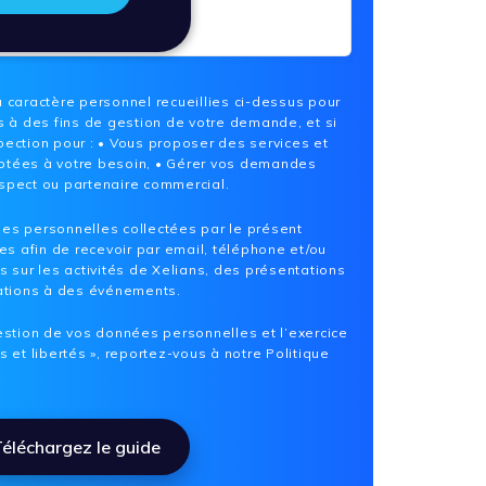
à caractère personnel recueillies ci-dessus pour
ts à des fins de gestion de votre demande, et si
pection pour : • Vous proposer des services et
ptées à votre besoin, • Gérer vos demandes
ospect ou partenaire commercial.
es personnelles collectées par le présent
ées afin de recevoir par email, téléphone et/ou
s sur les activités de Xelians, des présentations
tations à des événements.
gestion de vos données personnelles et l’exercice
s et libertés », reportez-vous à notre
Politique
éléchargez le guide