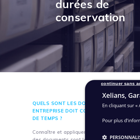
durées de
conservation
continuer sans a
Xelians, Gar
QUELS SONT LES DOCUMENTS QUE VOTR
En cliquant sur « 
ENTREPRISE DOIT CONSERVER ? PENDAN
DE TEMPS ?
Pour plus d’infor
Connaître et appliquer les durées légales de
PERSONNALI
des documents sont les premières étapes d’