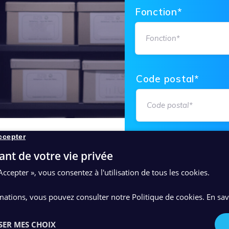
Fonction*
Please
Code postal*
leave
this
field
empty.
ccepter
Téléphone*
ant de votre vie privée
E
Accepter », vous consentez à l'utilisation de tous les cookies.
T COMBIEN
mations, vous pouvez consulter notre Politique de cookies.
En sav
Adresse e-mail*
 conservation
SER MES CHOIX
une gestion