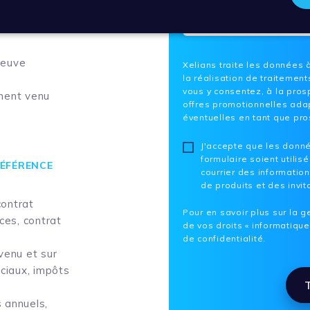
reuve
Xelians traite les données 
la réalisation de traitemen
vous y consentez, à la pros
ment venu
offres promotionnelles ada
éventuelles en tant que pr
Please
J'accepte que les donné
leave
formulaire soient utilis
RÉFÉRENCE
this
courrier des information
field
de produits et des invi
empty.
contrat
Pour en savoir plus sur la 
ces, contrat
de vos droits « informatique
de confidentialité.
venu et sur
rciaux, impôts
T
 annuels,