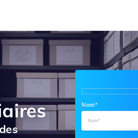
iaires
Nom*
 des