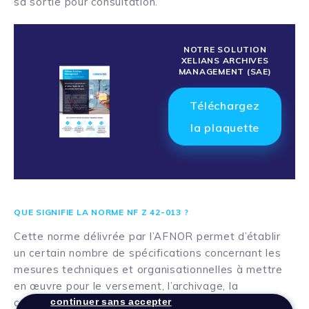
sa sortie pour consultation.
NOTRE SOLUTION
XELIANS ARCHIVES
MANAGEMENT (SAE)
Téléchargez
la plaquette
QUE SIGNIFIE LA NORME NF Z 42-013 ?
Cette norme délivrée par l’AFNOR permet d’établir
un certain nombre de spécifications concernant les
mesures techniques et organisationnelles à mettre
en œuvre pour le versement, l’archivage, la
consultation, l’élimination et la restitution de
continuer sans accepter