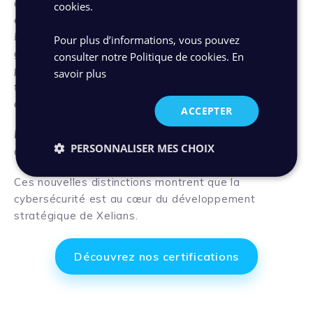
organisationnelles fortes et de répondre aux
cookies.
exigences de la norme ISO 27001 et du référentiel
HDS. L’amélioration continue de notre SMSI est la
Pour plus d’informations, vous pouvez
garantie pour nos clients du sérieux que nous
consulter notre Politique de cookies.
En
portons à la sécurisation des données que nous
savoir plus
traitons, en termes de disponibilité, intégrité,
confidentialité et traçabilité.”
ACCEPTER
Maxime Demurtas, RSSI
(Responsable de la Sécurité
PERSONNALISER MES CHOIX
des Systèmes d’Information) chez Xelians
Ces nouvelles distinctions montrent que la
cybersécurité est au cœur du développement
stratégique de Xelians.
Découvrez nos certifications