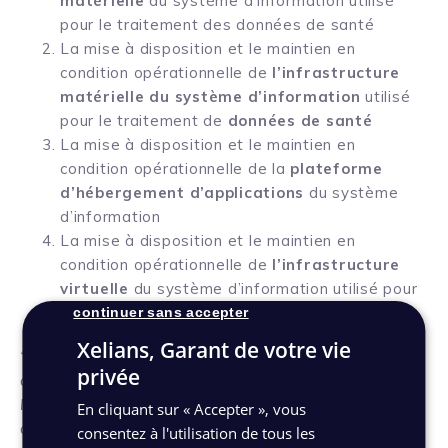
matérielle
du système d’information utilisé
pour le traitement des données de santé
La mise à disposition et le maintien en
condition opérationnelle de
l’infrastructure
matérielle du système d’information
utilisé
pour le traitement de
données de santé
La mise à disposition et le maintien en
condition opérationnelle de la
plateforme
d’hébergement d’applications
du système
d’information
La mise à disposition et le maintien en
condition opérationnelle de
l’infrastructure
virtuelle
du système d’information utilisé pour
le traitement des données de santé
continuer sans accepter
Xelians, Garant de votre vie
“Les efforts réalisés durant ces années par les
privée
différents départements de Xelians, notamment par
l
es services DSI et QSE/SSI
, nous ont permis
En cliquant sur « Accepter », vous
d’implémenter des mesures de sécurité techniques et
consentez à l'utilisation de tous les