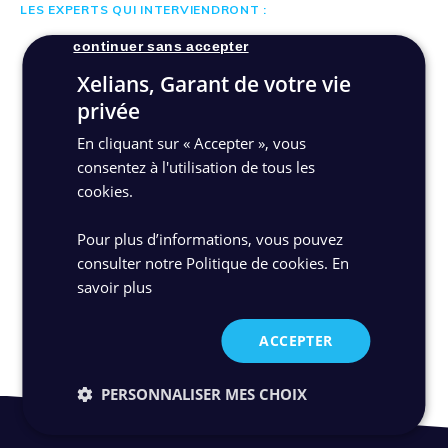
LES EXPERTS QUI INTERVIENDRONT :
continuer sans accepter
Xelians, Garant de votre vie
privée
En cliquant sur « Accepter », vous
consentez à l'utilisation de tous les
cookies.
Voir le replay
Pour plus d’informations, vous pouvez
consulter notre Politique de cookies.
En
Découvrir Xelians Archives Room
savoir plus
ACCEPTER
PERSONNALISER MES CHOIX