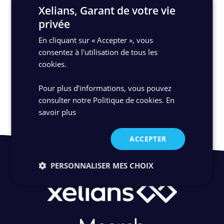
comme un acteur clé de la gestion documentaire,
Xelians, Garant de votre vie
notamment au sein de l’écosystème Microsoft.
privée
En cliquant sur « Accepter », vous
Lire le communiqué de presse
consentez à l'utilisation de tous les
cookies.
Découvrir SoDoc
Pour plus d’informations, vous pouvez
consulter notre Politique de cookies.
En
savoir plus
ACCEPTER
PERSONNALISER MES CHOIX