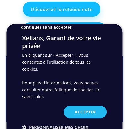
Découvrez la release note
continuer sans accepter
Découvrez Xelians Data Hub
Xelians, Garant de votre vie
privée
En cliquant sur « Accepter », vous
consentez à l'utilisation de tous les
cookies.
COLLECTEZ VOS DONNÉES
VIA MAKE AVEC + DE 1 000
CONNECTEURS
Pour plus d’informations, vous pouvez
consulter notre Politique de cookies.
En
savoir plus
En savoir plus
ACCEPTER
PERSONNALISER MES CHOIX