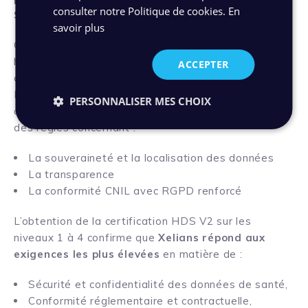
consulter notre Politique de cookies.
En
Santé sur les niveaux 1, 2, 3 et 4.
savoir plus
Cette certification s’adresse aux acteurs qui
hébergent ou exploitent des données de santé à
ACCEPTER
caractère personnel. Elle vient compléter la norme
ISO 27001 en intégrant des exigences spécifiques
PERSONNALISER MES CHOIX
au secteur de la santé et au RGPD, notamment avec
des règles concernant :
La souveraineté et la localisation des données
La transparence
La conformité CNIL avec RGPD renforcé
L’obtention de la certification HDS V2 sur les
niveaux 1 à 4 confirme que
Xelians répond aux
exigences les plus élevées
en matière de :
Sécurité et confidentialité des données de santé,
Conformité réglementaire et contractuelle,