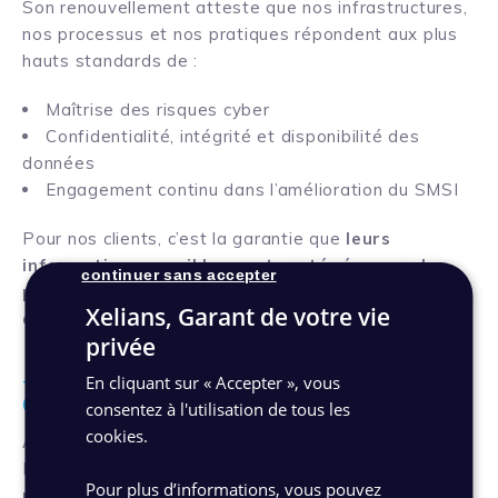
Son renouvellement atteste que nos infrastructures,
nos processus et nos pratiques répondent aux plus
hauts standards de :
Maîtrise des risques cyber
Confidentialité, intégrité et disponibilité des
données
Engagement continu dans l’amélioration du SMSI
Pour nos clients, c’est la garantie que
leurs
informations sensibles sont protégées par des
continuer sans accepter
protocoles conformes aux meilleures exigences
Xelians, Garant de votre vie
du marché.
privée
En cliquant sur « Accepter », vous
TRANSITION RÉUSSIE VERS LA CERTIFICATION HDS V2
(NIVEAUX 1 À 4)
consentez à l'utilisation de tous les
cookies.
À l’issue de l’audit mené selon le nouveau référentiel
HDS V2,
Xelians a obtenu une décision favorable
Pour plus d’informations, vous pouvez
pour la certification Hébergeur de Données de