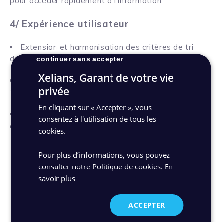
pour accéder rapidement à l’information.
4/ Expérience utilisateur
Extension et harmonisation des critères de tri
dans les listes de documents.
continuer sans accepter
Xelians, Garant de votre vie
Ajout de deux champs natifs « Résumé » et «
privée
Tonalité », alimentés via l’API.
En cliquant sur « Accepter », vous
Fusion automatique des tags de signature d’un
consentez à l'utilisation de tous les
document PDF.
cookies.
Pour plus d’informations, vous pouvez
consulter notre Politique de cookies.
En
Découvrez la release note
savoir plus
ACCEPTER
Découvrez Maarch Courrier