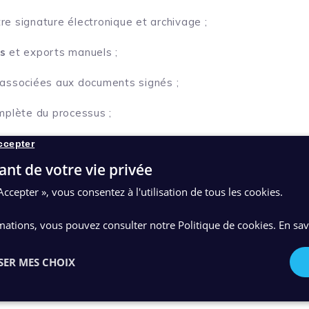
re signature électronique et archivage ;
s
et exports manuels ;
associées aux documents signés ;
plète du processus ;
s documents à valeur juridique.
ccepter
ant de votre vie privée
 ainsi dans un processus d’archivage maîtrisé, sans ruptur
Accepter », vous consentez à l'utilisation de tous les cookies.
mations, vous pouvez consulter notre Politique de cookies.
En sav
CTEURS EN CONSTANTE ÉVOLUTION
SER MES CHOIX
 Xelians confirme la capacité de
Xelians Data Hub
à s’inte
rs.