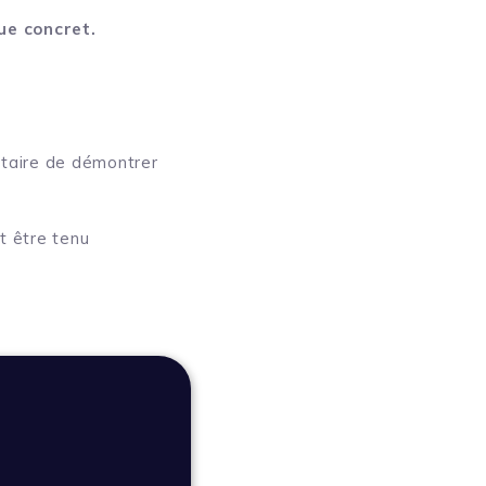
que concret.
ataire de démontrer
t être tenu
confiance
cybersécurité
s de sécurité et de