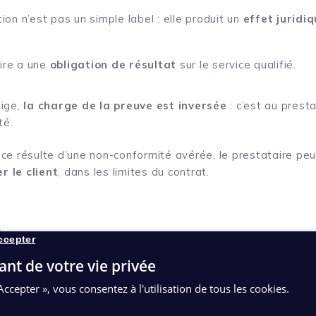
tion n’est pas un simple label : elle produit un
effet juridi
ire a une
obligation de résultat
sur le service qualifié.
tige,
la charge de la preuve est inversée
: c’est au prest
té.
ice résulte d’une non-conformité avérée, le prestataire peu
r le client
, dans les limites du contrat.
 : le socle commun des services de 
ccepter
ant de votre vie privée
cace pour réduire le risque consiste à imposer un
niveau de 
le des services de confiance.
Accepter », vous consentez à l'utilisation de tous les cookies.
rôle de la norme ETSI EN 319 401, qui définit des exigence