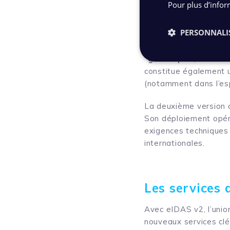
Pour plus d’infor
gestion de la cyberséc
complétées par un dis
PERSONNALI
Dans la pratique, ce 
“générique”
, car il 
constitue également u
(notamment dans l’esp
La deuxième version 
Son déploiement opéra
exigences techniques
internationales.
Les services 
Avec eIDAS v2, l’unio
nouveaux services clés