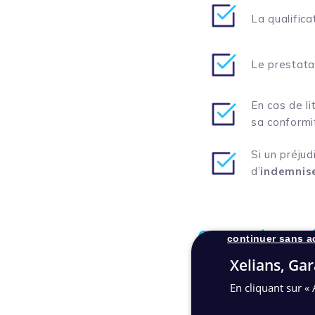
La qualifica
Le prestata
En cas de li
sa conformi
Si un préjud
d’
indemnise
Cybersécurité
continuer sans a
Xelians, Gar
Le levier le plus effi
homogène
à l’ensemb
En cliquant sur « 
C’est précisément le 