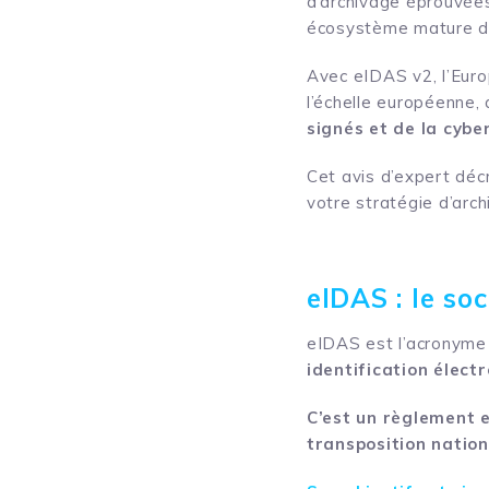
d’archivage éprouvées,
écosystème mature de
Avec eIDAS v2, l’Europ
l’échelle européenne,
signés et de la cybe
Cet avis d’expert déc
votre stratégie d’arc
eIDAS : le so
eIDAS est l’acronyme d
identification élect
C’est un règlement e
transposition nation