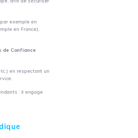
pe, afin de sécuriser
 (par exemple en
emple en France),
s de Confiance
tc.) en respectant un
rvice.
endants : il engage
idique