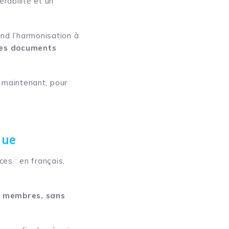
rabilité et un
end l’harmonisation à
des documents
 maintenant, pour
que
es : en français,
ts membres, sans