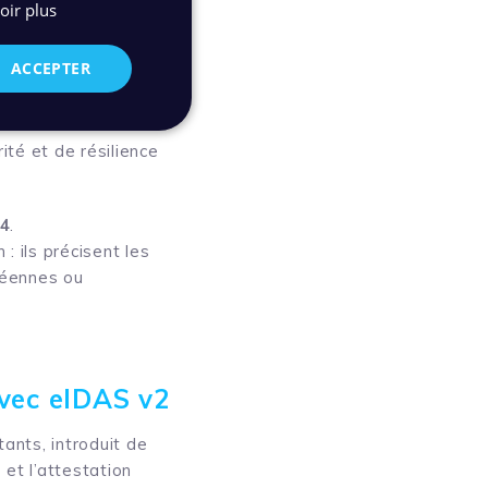
oir plus
fiés ou non),
pendants.
ACCEPTER
rche ISO 27001
ces de confiance. Il
té et de résilience
24
.
 ils précisent les
péennes ou
avec eIDAS v2
ants, introduit de
 et l’attestation