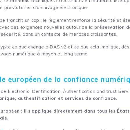
 référentiels techniques structurants en matière d’interopé
 prestataires d’archivage électronique.
e franchit un cap : le règlement renforce la sécurité et ét
 avec des exigences nouvelles autour de la
préservation 
rsécurité
, dans un contexte de menaces croissantes.
rypte ce que change eIDAS v2 et ce que cela implique, dès
hivage numérique à moyen et long terme.
cle européen de la confiance numéri
e Electronic IDentification, Authentication and trust Servic
ronique, authentification et services de confiance.
uropéen : il s’applique directement dans tous les Éta
ale.