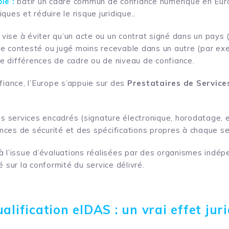
le :
bâtir un cadre commun de confiance numérique en Euro
ques et réduire le risque juridique..
ise à éviter qu’un acte ou un contrat signé dans un pays
e contesté ou jugé moins recevable dans un autre (par ex
 différences de cadre ou de niveau de confiance.
fiance, l’Europe s’appuie sur des
Prestataires de Service
es services encadrés (signature électronique, horodatage, e
ces de sécurité et des spécifications propres à chaque se
à l’issue d’évaluations réalisées par des organismes indép
é sur la conformité du service délivré.
ualification eIDAS : un vrai effet jur