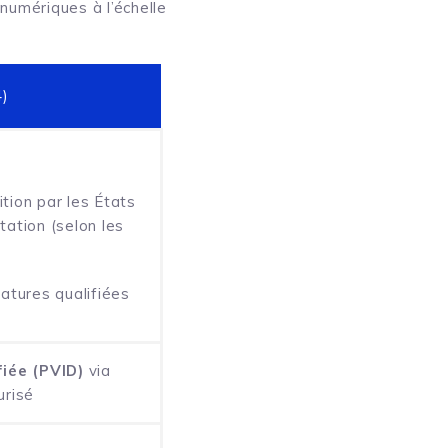
 numériques à l’échelle
)
tion par les États
ation (selon les
gnatures qualifiées
fiée (PVID)
via
urisé