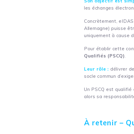
Son objectif est simp
les échanges électroni
Concrètement, eIDAS v
Allemagne) puisse êtr
uniquement à cause de
Pour établir cette con
Qualifiés (PSCQ)
.
Leur rôle :
délivrer d
socle commun d’exigen
Un PSCQ est qualifié 
alors sa responsabilit
À retenir – Q