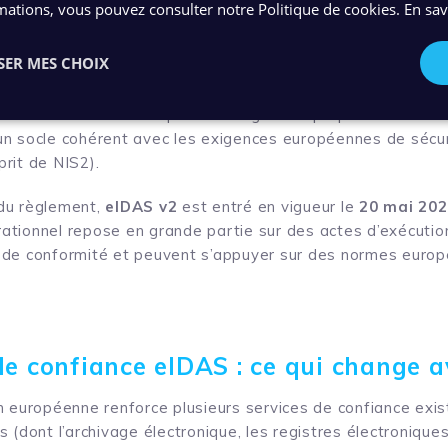
mations, vous pouvez consulter notre Politique de cookies.
En sav
urité pour les prestataires de services de confiance (quali
positif d’évaluation/audit réalisé par des organismes indé
SER MES CHOIX
cadre est
plus spécifique et plus exigeant qu’une déma
cible directement les risques et obligations propres aux servi
n socle cohérent avec les exigences européennes de sécuri
rit de NIS2).
du règlement,
eIDAS v2
est entré en vigueur le
20 mai 20
tionnel repose en grande partie sur des actes d’exécution :
 de conformité et peuvent s’appuyer sur des normes euro
de confiance eIDAS : ce qui change 
n européenne renforce plusieurs services de confiance exist
 (dont l’archivage électronique, les registres électroniques