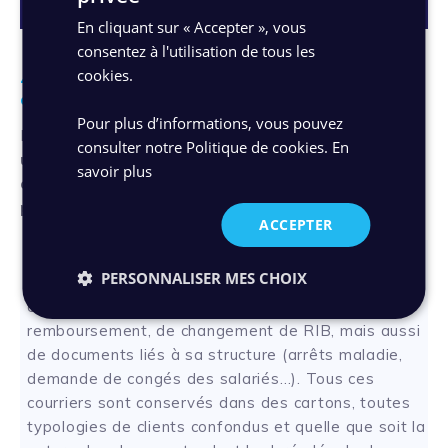
En cliquant sur « Accepter », vous
consentez à l'utilisation de tous les
cookies.
4. Faut-il procéder à une numérisation difèle
des courriers entrants ?
Pour plus d’informations, vous pouvez
La numérisation fidèle des
courriers entrants est
consulter notre Politique de cookies.
En
un atout pour garantir la durée de
savoir plus
conservation
des données personnelles imposées
par le RGPD
.
ACCEPTER
Prenons l’exemple d’une mutuelle de santé qui
PERSONNALISER MES CHOIX
reçoit 2 000 courriers par jour. Son courrier entrant
est constitué de demande d’adhésion, de
remboursement, de changement de RIB, mais aussi
de documents liés à sa structure (arrêts maladie,
demande de congés des salariés…). Tous ces
courriers sont conservés dans des cartons, toutes
typologies de clients confondus et quelle que soit la