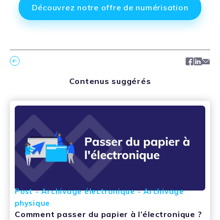
Découvrez notre offre de numérisation
Facebo
Link
Ma
Contenus suggérés
Post - Archivage électronique - Archivage
physique
Comment passer du papier à l’électronique ?