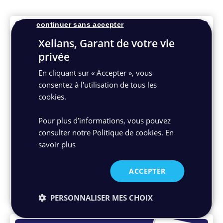
continuer sans accepter
Xelians, Garant de votre vie
privée
En cliquant sur « Accepter », vous
consentez à l'utilisation de tous les
cookies.
Post - BPO - Immobilier
Pourquoi externaliser les enquêtes SLS et
Pour plus d’informations, vous pouvez
OPS ainsi que la collecte d’attestations
consulter notre Politique de cookies.
En
d’assurance habitation ?
savoir plus
Les 4 bonnes raisons d’externaliser les enquêtes
ACCEPTER
SLS et OPS et la collecte d’attestations
d’assurance à un prestataire.
23/02/2022
PERSONNALISER MES CHOIX