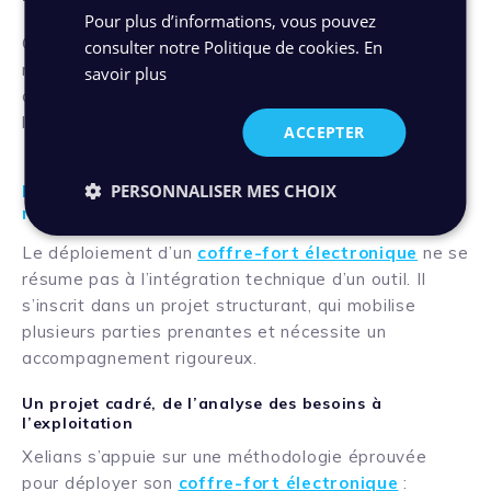
Pour plus d’informations, vous pouvez
Cette souveraineté permet aux DSI et CTO de
consulter notre Politique de cookies.
En
renforcer la sécurité globale du système
savoir plus
d’information, sans compromis sur la performance ou
la simplicité d’usage.
ACCEPTER
PERSONNALISER MES CHOIX
Mettre en œuvre un projet de coffre-fort
numérique avec Xelians
Le déploiement d’un
coffre-fort électronique
ne se
résume pas à l’intégration technique d’un outil. Il
s’inscrit dans un projet structurant, qui mobilise
plusieurs parties prenantes et nécessite un
accompagnement rigoureux.
Un projet cadré, de l’analyse des besoins à
l’exploitation
Xelians s’appuie sur une méthodologie éprouvée
pour déployer son
coffre-fort électronique
: