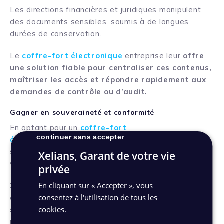
Les directions financières et juridiques manipulent
des documents sensibles, soumis à de longues
durées de conservation.
Le
coffre-fort électronique
entreprise leur
offre
une solution fiable pour centraliser ces contenus,
maîtriser les accès et répondre rapidement aux
demandes de contrôle ou d’audit.
Gagner en souveraineté et conformité
En optant pour un
coffre-fort
continuer sans accepter
électronique
souverain
, les organisations
s’affranchissent des dépendances technologiques
Xelians, Garant de votre vie
vis-à-vis d’acteurs étrangers.
privée
En cliquant sur « Accepter », vous
Xelians propose une solution hébergée en France,
consentez à l'utilisation de tous les
certifiée et administrée par des équipes
cookies.
spécialisées dans la gestion documentaire et la
réglementation.