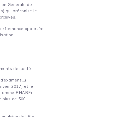
tion Générale de
s) qui préconise le
rchives.
 performance apportée
isation.
ments de santé :
s d’examens…)
anvier 2017) et le
programme PHARE)
r plus de 500
impulsion de l’Etat