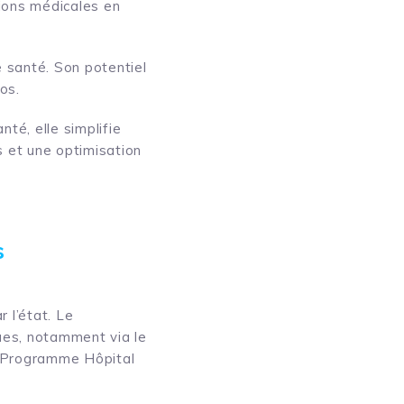
tions médicales en
e santé. Son potentiel
os.
nté, elle simplifie
s et une optimisation
s
 l’état. Le
ues, notamment via le
du Programme Hôpital