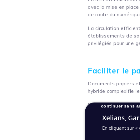
avec la mise en place 
de route du numériqu
La circulation effici
établissements de sa
privilégiés pour une 
Faciliter le 
Documents papiers et
hybride complexifie l
Résultat : toutes les 
continuer sans a
la disponibilité des i
Xelians, Gar
services de l’établiss
En cliquant sur « 
Dématérialiser les do