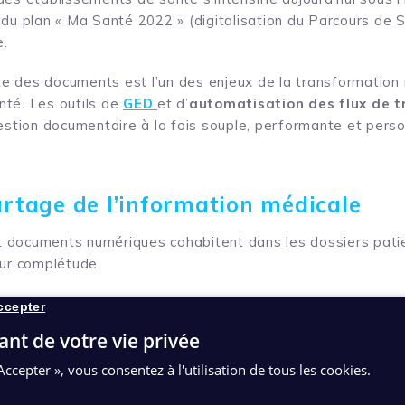
du plan « Ma Santé 2022 » (digitalisation du Parcours de Sa
e.
ente des documents est l’un des enjeux de la transformatio
nté. Les outils de
GED
et d’
automatisation des flux de t
gestion documentaire à la fois souple, performante et perso
partage de l’information médicale
 documents numériques cohabitent dans les dossiers patie
eur complétude.
données ne sont pas accessibles en temps réel alors qu’il e
ccepter
nformations patient au sein du service concerné, mais aussi 
ant de votre vie privée
ement, le GHT et la médecine de ville.
Accepter », vous consentez à l'utilisation de tous les cookies.
ssiers médicaux est une démarche indispensable pour facili