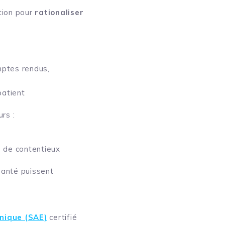
tion pour
rationaliser
mptes rendus,
patient
rs :
s de contentieux
santé puissent
nique (SAE)
certifié