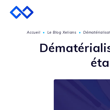
Accueil
•
Le Blog Xelians
•
Dématérialisat
Dématérialis
éta