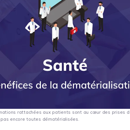
ations rattachées aux patients sont au cœur des prises d
t pas encore toutes dématérialisées.