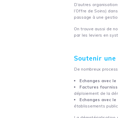
D’autres organisatio
l’Offre de Soins) dan
passage à une gestion
On trouve aussi de n
par les leviers en sys
Soutenir une 
De nombreux processu
Echanges avec le 
Factures fourniss
déploiement de la dé
Echanges avec le 
établissements public
La dématérialisation d