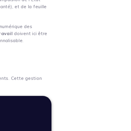
nté), et de la feuille
n numérique des
ravail
doivent ici être
nnalisable.
nts. Cette gestion
st essentiel d’assurer
pour les autres
ter la coordination