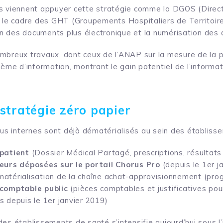
ns viennent appuyer cette stratégie comme la DGOS (Direc
s le cadre des GHT (Groupements Hospitaliers de Territoire
 des documents plus électronique et la numérisation des a
ombreux travaux, dont ceux de l’ANAP sur la mesure de la
tème d’information, montrant le gain potentiel de l’informat
stratégie zéro papier
s internes sont déjà dématérialisés au sein des établisse
patient
(Dossier Médical Partagé, prescriptions, résultat
eurs déposées sur le portail Chorus Pro
(depuis le 1er j
matérialisation de la chaîne achat-approvisionnement (
comptable public
(pièces comptables et justificatives pou
s depuis le 1er janvier 2019)
es établissements de santé s’intensifie aujourd’hui sous l’