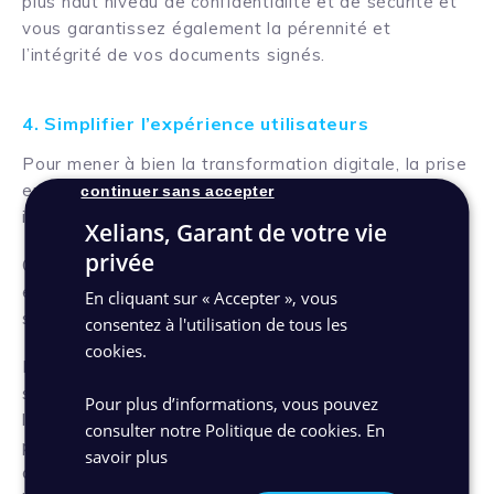
plus haut niveau de confidentialité et de sécurité et
vous garantissez également la pérennité et
l’intégrité de vos documents signés.
4. Simplifier l’expérience utilisateurs
Pour mener à bien la transformation digitale, la prise
en compte de l’expérience utilisateurs s’avère
continuer sans accepter
indispensable.
Xelians, Garant de votre vie
privée
Optimisation du parcours des utilisateurs internes
et/ou externes et amélioration de la productivité
En cliquant sur « Accepter », vous
sont les clés d’un retour sur investissement rapide.
consentez à l'utilisation de tous les
cookies.
Le choix d’un prestataire dont la solution de
signature électronique est interconnectée avec des
Pour plus d’informations, vous pouvez
logiciels métiers les plus utilisés du marché ou qui
consulter notre Politique de cookies.
En
propose une bibliothèque riche d’API permettant la
savoir plus
connexion à vos propres applications est un choix