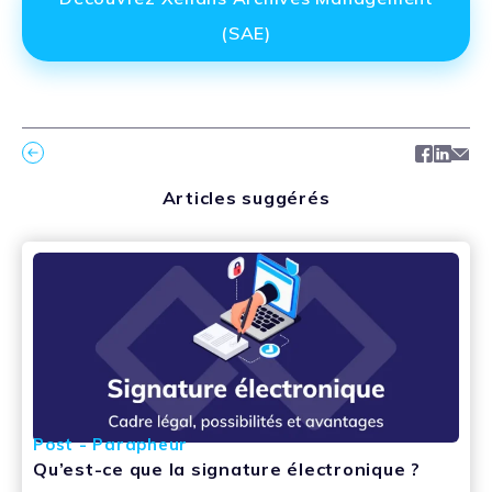
(SAE)
Facebo
Link
Ma
Articles suggérés
Post - Parapheur
Qu’est-ce que la signature électronique ?