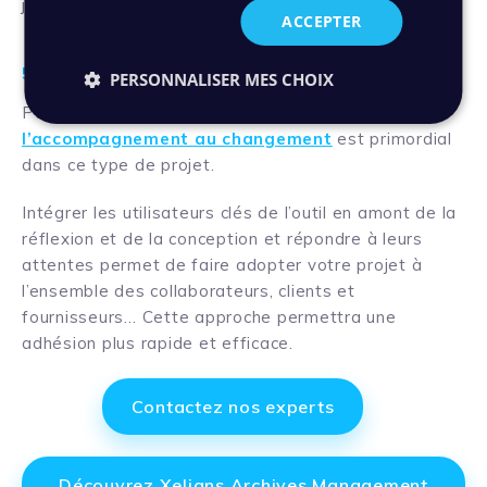
judicieux.
ACCEPTER
5. Prévoir l’accompagnement au changement
PERSONNALISER MES CHOIX
Pour garantir la réussite de ce projet,
l’accompagnement au changement
est primordial
dans ce type de projet.
Intégrer les utilisateurs clés de l’outil en amont de la
réflexion et de la conception et répondre à leurs
attentes permet de faire adopter votre projet à
l’ensemble des collaborateurs, clients et
fournisseurs… Cette approche permettra une
adhésion plus rapide et efficace.
Contactez nos experts
Découvrez Xelians Archives Management