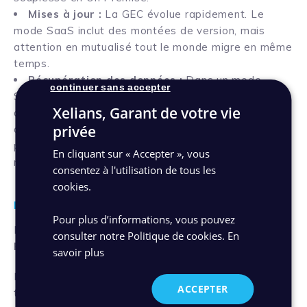
Mises à jour :
La GEC évolue rapidement. Le
mode SaaS inclut des montées de version, mais
attention en mutualisé tout le monde migre en même
temps.
Récupération des données :
Dans un mode
continuer sans accepter
SaaS, il faut bien veiller à pouvoir rapatrier les
Xelians, Garant de votre vie
données en cas de besoin, et porter une grande
privée
attention à la réversibilité. Un logiciel Open source
proposé en SaaS offre à ce titre la garantie de
En cliquant sur « Accepter », vous
retrouver à la fois les données et le logiciel.
consentez à l'utilisation de tous les
cookies.
Le gagnant est…
Pour plus d’informations, vous pouvez
Ni l’un, ni l’autre… Le
choix du mode Saas ou On
consulter notre Politique de cookies.
En
Premise dépend des organisations concernées
.
savoir plus
Par exemple, les petites collectivités, TPE/PME se
ACCEPTER
tourneront plus facilement vers une GEC en SaaS car