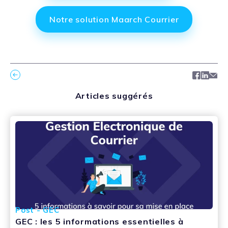
Notre solution Maarch Courrier
Facebo
Link
Ma
Articles suggérés
Post - GEC
GEC : les 5 informations essentielles à