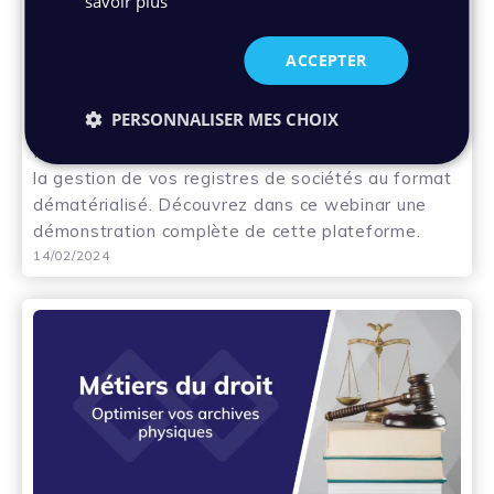
savoir plus
Webinar
ACCEPTER
Webinar : comment Izikap simplifie la
dématérialisation de vos registres
d’entreprises ?
PERSONNALISER MES CHOIX
Izikap, la solution clé en main qui vous simplifiera
la gestion de vos registres de sociétés au format
dématérialisé. Découvrez dans ce webinar une
démonstration complète de cette plateforme.
14/02/2024