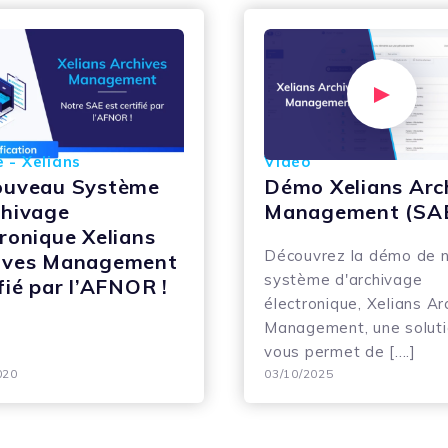
e - Xelians
Vidéo
ouveau Système
Démo Xelians Arc
chivage
Management (SA
tronique Xelians
Découvrez la démo de 
ives Management
système d'archivage
fié par l’AFNOR !
électronique, Xelians Ar
Management, une soluti
vous permet de [....]
020
03/10/2025