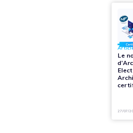
Articl
Le n
d’Ar
Elec
Arch
certi
27/07/2