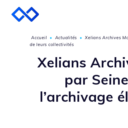
Accueil
•
Actualités
•
Xelians Archives M
de leurs collectivités
Xelians Arch
par Sein
l’archivage é