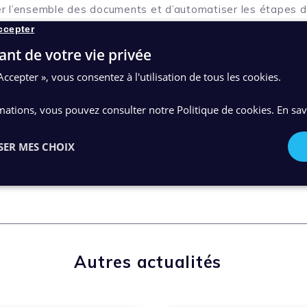
er l’ensemble des documents et d’automatiser les étapes d
 système d’archivage électronique.
ccepter
ant de votre vie privée
pérationnelle, la solution traitera environ 6 millions de d
Accepter », vous consentez à l'utilisation de tous les cookies.
ir le communiqué de presse
Discutons de votr
mations, vous pouvez consulter notre Politique de cookies.
En sav
SER MES CHOIX
Autres actualités