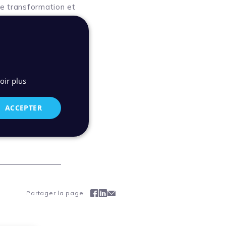
e transformation et
ocuments.
e projet
oir plus
ACCEPTER
Facebook
Linkedin
Mail
Partager la page: