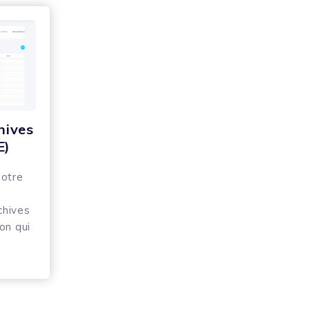
hives
E)
notre
chives
on qui