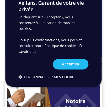
Xelians, Garant de votre vie
« informatiques et libertés », reportez-vous à
notre
Politique de confidentialité
.
privée
En cliquant sur « Accepter », vous
Valider
consentez à l'utilisation de tous les
cookies.
Pour plus d’informations, vous pouvez
consulter notre Politique de cookies.
En
savoir plus
Facebo
Link
Ma
ACCEPTER
Contenus suggérés
PERSONNALISER MES CHOIX