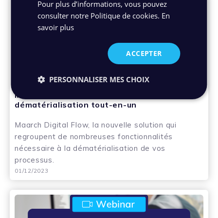
Pour plus d’informations, vous pouvez
consulter notre Politique de cookies.
En
savoir plus
ACCEPTER
PERSONNALISER MES CHOIX
Post - Coffre-fort numérique - GEC
Maarch Digital Flow : De la GEC à la
dématérialisation tout-en-un
Maarch Digital Flow, la nouvelle solution qui
regroupent de nombreuses fonctionnalités
nécessaire à la dématérialisation de vos
processus.
01/12/2023