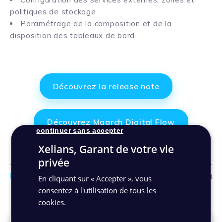
politiques de stockage
Paramétrage de la composition et de la
disposition des tableaux de bord
Découvrez la release note
Découvrez Maarch Digital Flow
continuer sans accepter
Xelians, Garant de votre vie
privée
Facebo
Link
Ma
En cliquant sur « Accepter », vous
consentez à l'utilisation de tous les
Autres actualités
cookies.