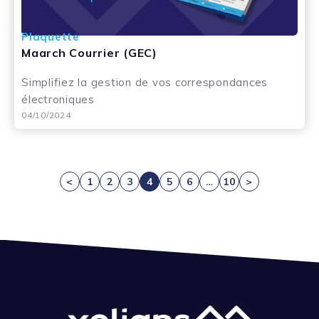
Plaquette
Maarch Courrier (GEC)
Simplifiez la gestion de vos correspondances
électroniques
04/10/2024
<
1
2
3
4
5
6
…
10
>