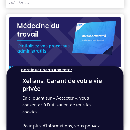
20/03/2025
Plaquette
continuer sans accepter
Médecine du travail
Xelians, Garant de votre vie
Découvrez comment Xelians vous accompagne
privée
dans votre gestion documentaire avec la
En cliquant sur « Accepter », vous
digitalisation de vos processus. L'objectif ? Vous
consentez à l'utilisation de tous les
permettre de réinvestir votre temps au service de
cookies.
vos patients.
05/03/2025
Pour plus d’informations, vous pouvez