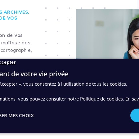
S ARCHIVES,
 DE VOS
ion de vos
: maîtrise des
 cartographie,
ccepter
s normes et
tableau de
ant de votre vie privée
ie, durée de
Accepter », vous consentez à l'utilisation de tous les cookies.
u numérique)
,
de documents,
mations, vous pouvez consulter notre Politique de cookies.
En sav
imitation de
SER MES CHOIX
es métier
:
tc.