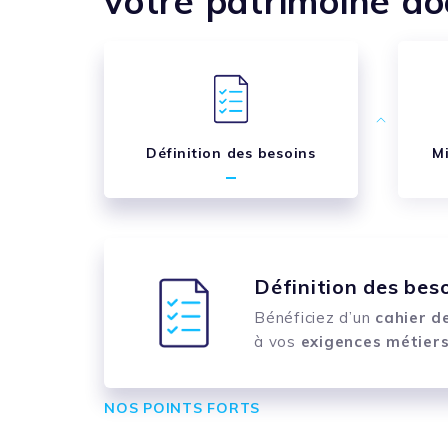
votre patrimoine do
Définition des besoins
M
Mise en œuvre du p
Suivi du projet
Transmission des s
Définition des bes
Profitez du conseil de no
Respectez vos délais et f
Définissez la méthode e
Bénéficiez d’un
cahier d
vos fonds documentaires
KPI, recette des réalisati
collaborateurs.
à vos
exigences métier
NOS POINTS FORTS