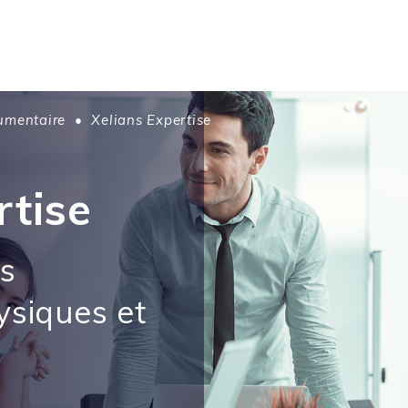
umentaire
•
Xelians Expertise
rtise
ds
siques et