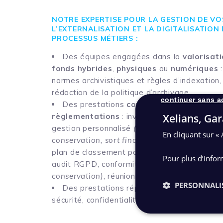
NOTRE EXPERTISE POUR LA GESTION DE VO
L’EXTERNALISATION ET LA DIGITALISATION
PROCESSUS MÉTIERS :
Des équipes engagées dans la
valorisat
fonds hybrides
,
physiques
ou
numériques
normes archivistiques et règles d’indexation,
rédaction de la politique d’archivage,…
continuer sans a
Des prestations
conformes aux nouvelle
règlementations
: inventaire des archives, 
Xelians, Gar
gestion personnalisé
(classement par typolog
En cliquant sur « 
conservation, sort final, support physique o
plan de classement par service et par type 
Pour plus d’infor
audit RGPD, conformité RGPD
(principe de l
conservation)
, réunions de cadrage,…
PERSONNALI
Des prestations répondant à vos
exigenc
sécurité, confidentialité, engagements RSE, e