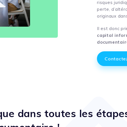
risques jurid
perte, d’altér
originaux dans
Il est donc p
capital info
documentair
Contacte
ue dans toutes les étapes