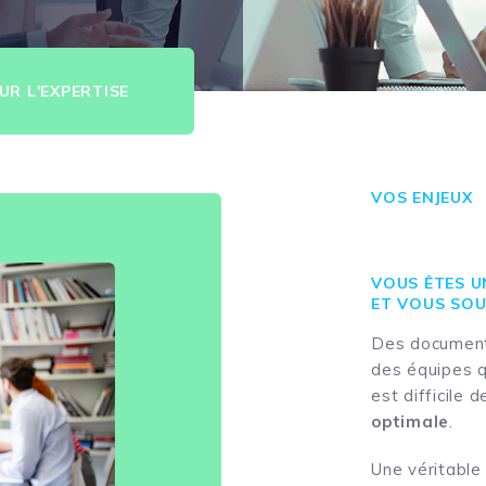
UR L'EXPERTISE
VOS ENJEUX
VOUS ÊTES U
ET VOUS SOU
Des documents
des équipes qu
est difficile 
optimale
.
Une véritable