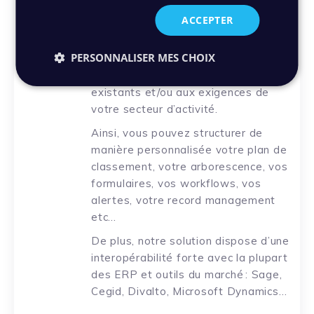
Chaque entreprise dispose d’une
ACCEPTER
gestion de sa politique RH qui lui est
propre.
PERSONNALISER MES CHOIX
C’est la raison pour laquelle nos
solutions s’adaptent à vos processus
existants et/ou aux exigences de
votre secteur d’activité.
Ainsi, vous pouvez structurer de
manière personnalisée votre plan de
classement, votre arborescence, vos
formulaires, vos workflows, vos
alertes, votre record management
etc…
De plus, notre solution dispose d’une
interopérabilité forte avec la plupart
des ERP et outils du marché : Sage,
Cegid, Divalto, Microsoft Dynamics…