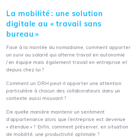
La mobilité : une solution
digitale au « travail sans
bureau »
Face à la montée du
nomadisme,
c
omment
apporter
un suivi
au
salarié
qui alterne
travail
en autonomie
/ en équipe mais ég
alement travail en entreprise et
depuis
chez lui ?
C
omment
un DRH peut
-il
apporter une attention
particulière à
chacun
d
e
s
collaborateurs
dans un
contexte
aussi
mouvant ?
De quelle manière maintenir un sentiment
d’appartenance alors que l’entreprise est devenue
« étendue » ? Enfin, comment préserver, en situation
de mobilité, une productivité optimale ?