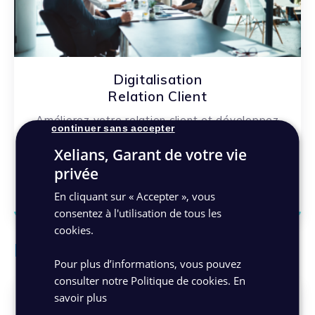
Digitalisation
Relation Client
Améliorez votre relation client et développez
continuer sans accepter
vos ventes via une transformation digitale
Xelians, Garant de votre vie
efficace !
privée
En savoir plus
En cliquant sur « Accepter », vous
consentez à l'utilisation de tous les
cookies.
Les bénéfices
Pour plus d’informations, vous pouvez
consulter notre Politique de cookies.
En
savoir plus
Personnalisation