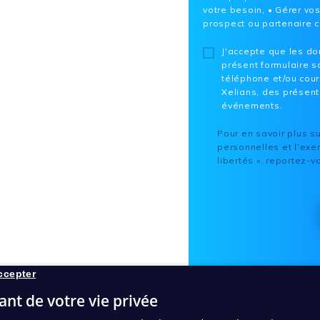
votre besoin, • Gérer v
prospect ou partenaire 
J'accepte que les do
présent formulaire so
téléphone et/ou courr
Xelians, des présent
événements.
Pour en savoir plus s
personnelles et l’exer
libertés », reportez-
ccepter
ant de votre vie privée