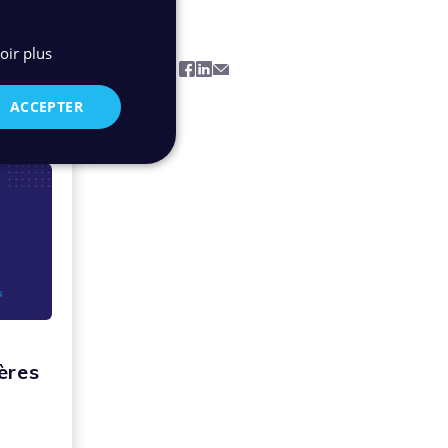
oir plus
Facebook
Linkedin
Mail
Partager la page:
ACCEPTER
ères