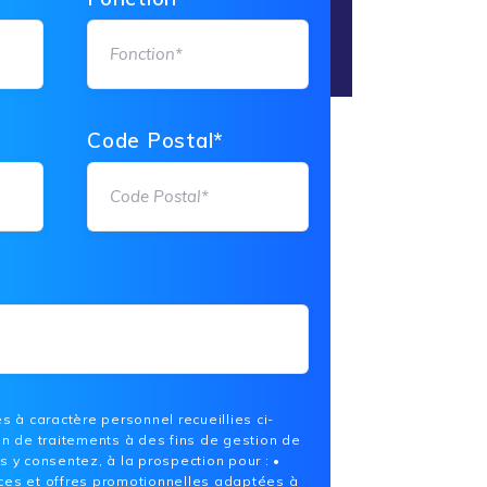
Code Postal*
s à caractère personnel recueillies ci-
on de traitements à des fins de gestion de
s y consentez, à la prospection pour : •
ces et offres promotionnelles adaptées à