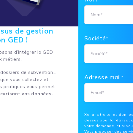
sus de gestion
Société*
on GED !
posons d’intégrer la GED
x métiers.
s, dossiers de subvention…
Adresse mail*
que vous collectez et
vos pratiques vous permet
curisant vos données.
Xelians traite les donnée
dessus pour la réalisati
votre demande, et si vou
Vous proposer des servi