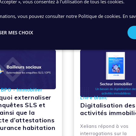
Accepter », vous consentez à l'utilisation de tous les cookies.
mations, vous pouvez consulter notre Politique de cookies.
En sav
Contenus suggérés
SER MES CHOIX
 BPO - Immobilier
quoi externaliser
Livre blanc
enquêtes SLS et
Digitalisation des
ainsi que la
activités immobili
cte d’attestations
Xelians répond à vos
surance habitation
interrogations sur la