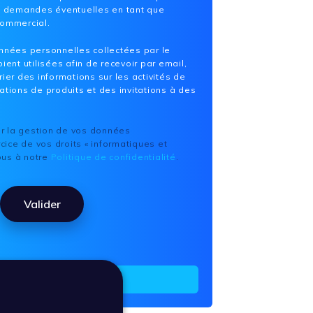
os demandes éventuelles en tant que
commercial.
nnées personnelles collectées par le
ient utilisées afin de recevoir par email,
ier des informations sur les activités de
ations de produits et des invitations à des
ur la gestion de vos données
cice de vos droits « informatiques et
vous à notre
Politique de confidentialité
.
Valider