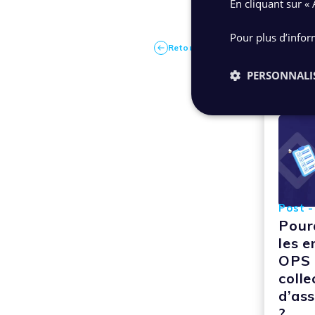
En cliquant sur « 
Pour plus d’infor
Retour à la médiathèque
PERSONNALI
Post -
Pour
les 
OPS 
colle
d’as
?