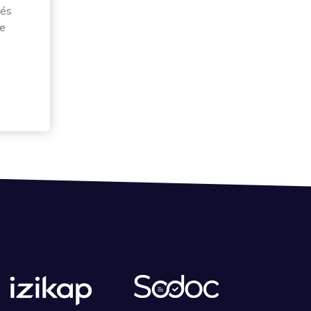
tés
re