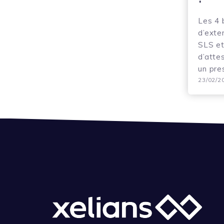
Les 4 
d’exte
SLS et
d’atte
un pre
23/02/2