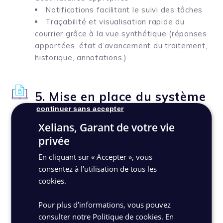
Notifications facilitant le suivi des tâches
Traçabilité et visualisation rapide du
courrier grâce à la vue synthétique (réponses
apportées, état d’avancement du traitement,
historique, annotations.)
5. Mise en place du système
continuer sans accepter
d’archivage électronique
Xelians, Garant de votre vie
(SAE) Xelians Archives
privée
Management
En cliquant sur « Accepter », vous
Afin de
respecter l’ensemble des normes
consentez à l'utilisation de tous les
liées à la copie fiable, d’assurer la vocation
cookies.
probatoire des copies fiables et de
conserver les documents numériques
,
Pour plus d’informations, vous pouvez
Xelians a mis en place son SAE chez Caisse
consulter notre Politique de cookies.
En