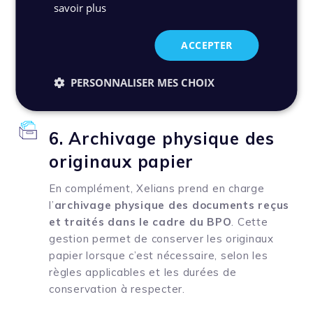
d’Épargne Hauts de France.
savoir plus
Certifié NF Z42-013, notre SAE permet
ACCEPTER
d’assurer la pérennité, l’intégrité des
documents ainsi que de respecter les durées
PERSONNALISER MES CHOIX
de conservation.
6. Archivage physique des
originaux papier
En complément, Xelians prend en charge
l’
archivage physique des documents reçus
et traités dans le cadre du BPO
. Cette
gestion permet de conserver les originaux
papier lorsque c’est nécessaire, selon les
règles applicables et les durées de
conservation à respecter.