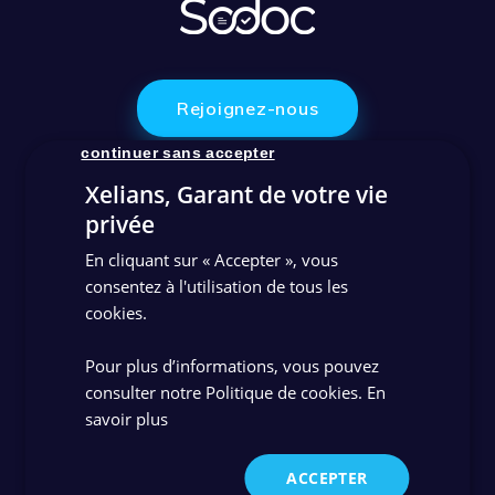
Rejoignez-nous
continuer sans accepter
Xelians, Garant de votre vie
Contactez-nous
privée
En cliquant sur « Accepter », vous
consentez à l'utilisation de tous les
Support client
cookies.
Pour plus d’informations, vous pouvez
Linkedin
Youtube
consulter notre Politique de cookies.
En
savoir plus
Qui sommes-nous ?
Nos solutions de gestion documentaire
ACCEPTER
Nos références