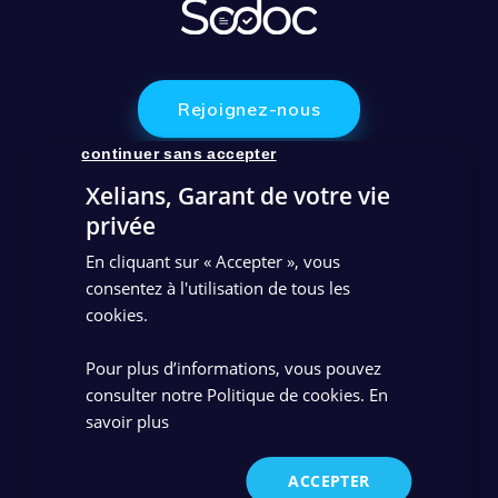
Rejoignez-nous
continuer sans accepter
Xelians, Garant de votre vie
Contactez-nous
privée
En cliquant sur « Accepter », vous
consentez à l'utilisation de tous les
Support client
cookies.
Pour plus d’informations, vous pouvez
Linkedin
Youtube
consulter notre Politique de cookies.
En
savoir plus
Qui sommes-nous ?
Nos solutions de gestion documentaire
ACCEPTER
Nos références