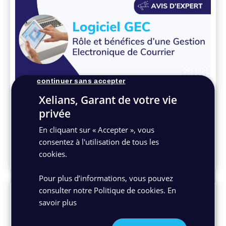
continuer sans accepter
Avis d'experts
Gestion Electronique de Courrier (GEC) :
Xelians, Garant de votre vie
découvrez son rôle
privée
Découvrez le rôle de la Gestion Électronique du
En cliquant sur « Accepter », vous
Courrier (GEC) en entreprises et comment
consentez à l'utilisation de tous les
optimiser votre gestion des correspondances...
cookies.
30/07/2020
Pour plus d’informations, vous pouvez
consulter notre Politique de cookies.
En
savoir plus