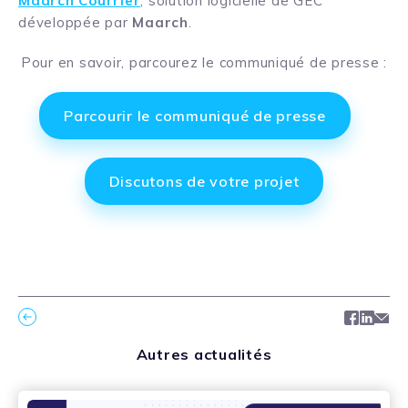
Maarch Courrier
, solution logicielle de GEC
développée par
Maarch
.
Pour en savoir, parcourez le communiqué de presse :
Parcourir le communiqué de presse
Discutons de votre projet
Facebo
Link
Ma
Autres actualités