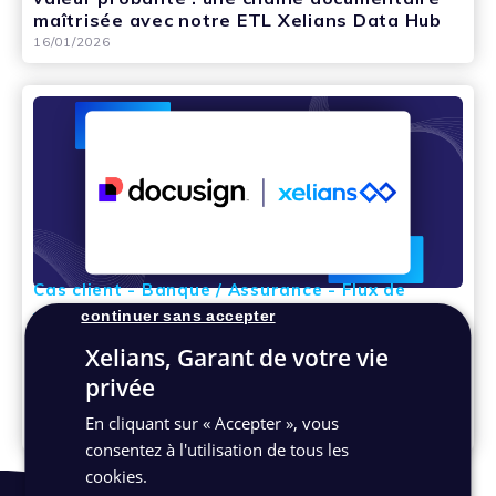
maîtrisée avec notre ETL Xelians Data Hub
16/01/2026
Cas client - Banque / Assurance - Flux de
versement d'archives
continuer sans accepter
De la signature électronique à l’archivage
Xelians, Garant de votre vie
probatoire : une chaîne de confiance
privée
automatisée avec DocuSign et Xelians Data
Hub
En cliquant sur « Accepter », vous
02/02/2026
consentez à l'utilisation de tous les
cookies.