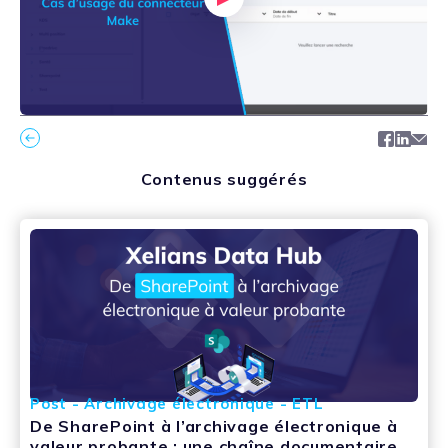
Facebo
Link
Ma
Contenus suggérés
Post - Archivage électronique - ETL
De SharePoint à l’archivage électronique à
valeur probante : une chaîne documentaire