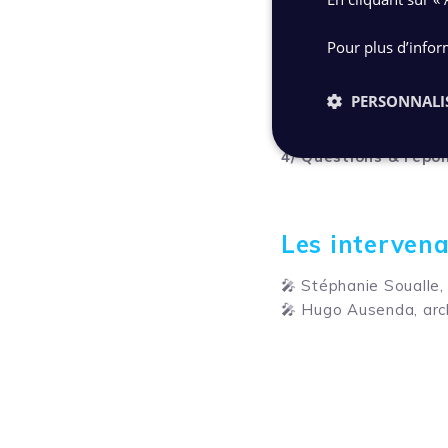
🔹 Elaboration et mis
Pour plus d’infor
3/ Cas d’usage dans 
🔹 Passage en flex off
PERSONNALI
🔹 Les bénéfices pour 
4/ Questions & répo
Les interven
🎤 Stéphanie Soualle,
🎤 Hugo Ausenda, arch