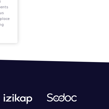
s
ments
ous
 place
ng