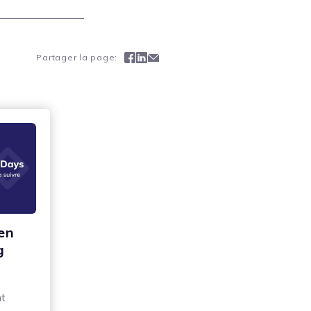
Facebook
Linkedin
Mail
Partager la page:
en
g
nt