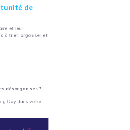
tunité de
ire et leur
 à trier, organiser et
ires désorganisés ?
ing Day dans votre