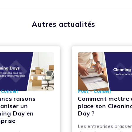
Autres actualités
 Conseil
Post - Conseil
nnes raisons
Comment mettre 
ganiser un
place son Cleanin
ning Day en
Day ?
eprise
Les entreprises brasse