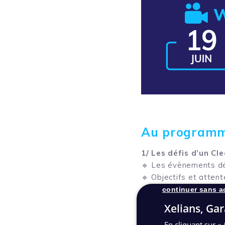
Au programm
1/ Les défis d’un Cl
🔹 Les évènements d
🔹 Objectifs et attent
continuer sans a
2/ La solution clé en
Xelians, Gar
🔹 Bilan de l’existant
🔹 Conception de la po
En cliquant sur « 