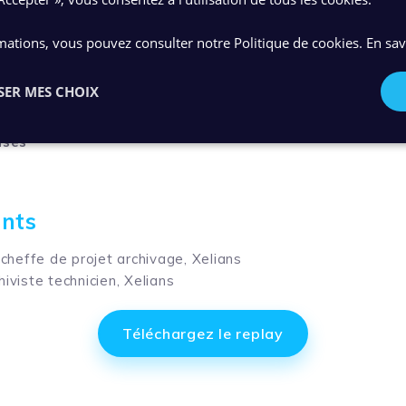
e en place des outils de gestion
mations, vous pouvez consulter notre Politique de cookies.
En sav
le secteur immobilier
ice et télétravail
SER MES CHOIX
le client
nses
ants
 cheffe de projet archivage, Xelians
iviste technicien, Xelians
Téléchargez le replay