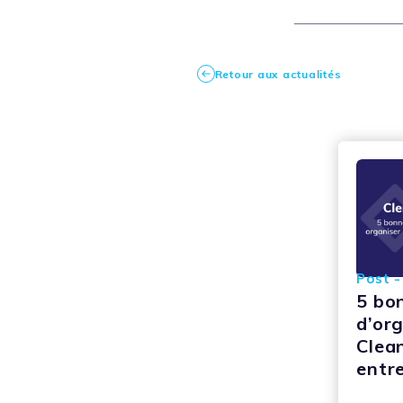
Retour aux actualités
Post -
5 bo
d’or
Clea
entr