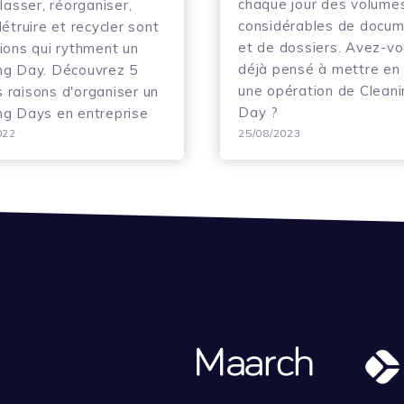
chaque jour des volume
classer, réorganiser,
considérables de docu
détruire et recycler sont
et de dossiers. Avez-v
tions qui rythment un
déjà pensé à mettre en
ng Day. Découvrez 5
une opération de Cleani
 raisons d'organiser un
Day ?
ng Days en entreprise
022
25/08/2023