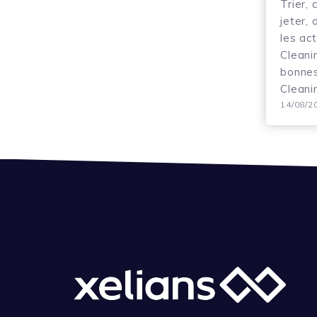
Trier, 
jeter, 
les ac
Cleani
bonnes
Cleani
14/08/2