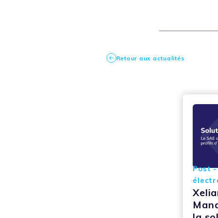
Retour aux actualités
Post -
électr
Xeli
Mana
la so