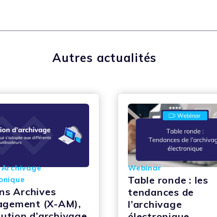
Autres actualités
 Archivage
Webinar
Table ronde : les
onique
ans Archives
tendances de
gement (X-AM),
l’archivage
lution d’archivage
électronique