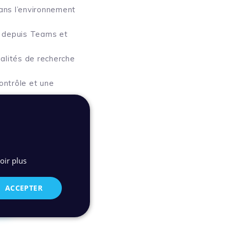
ns l’environnement
t depuis Teams et
alités de recherche
ontrôle et une
l’adoption et la
 Xelians s’affirme
de l’écosystème
oir plus
ACCEPTER
c