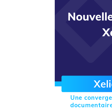
Une convergen
documentair