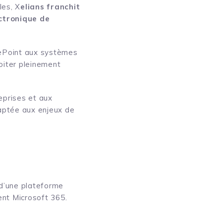
les, X
elians franchit
ectronique de
rePoint aux systèmes
oiter pleinement
reprises et aux
daptée aux enjeux de
 d’une plateforme
nt Microsoft 365.