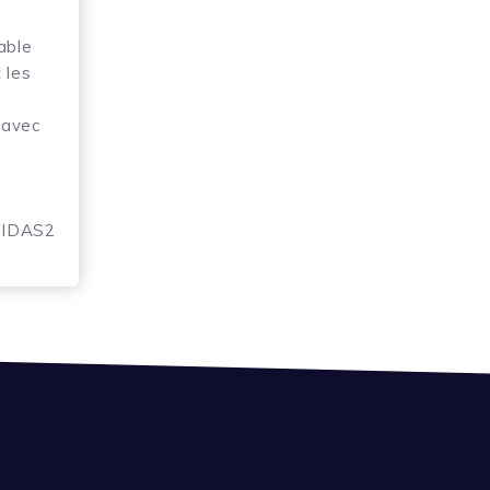
able
 les
 avec
 eIDAS2