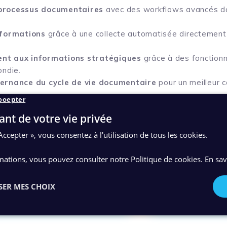
processus documentaires
avec des workflows avancés da
nformations
grâce à une collecte automatisée directemen
nt aux informations stratégiques
grâce à des fonctionn
ondie.
ernance du cycle de vie documentaire
pour un meilleur c
ccepter
malisation des déploiements SharePoint
afin de faciliter 
ant de votre vie privée
nements GED.
Accepter », vous consentez à l'utilisation de tous les cookies.
expertises complémentaires des deux entités, le Groupe
r clé de la gestion documentaire, notamment au sein 
mations, vous pouvez consulter notre Politique de cookies.
En sav
Microsoft.
SER MES CHOIX
Lire le communiqué de presse
Découvrir SoDo