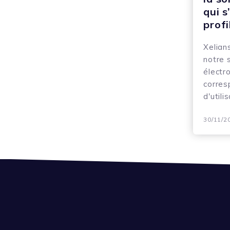
qui s
profi
Xelian
notre 
électr
corres
d'utili
30/11/2