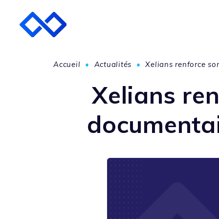
Accueil
•
Actualités
•
Xelians renforce so
Xelians ren
documentai