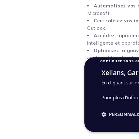
Automatisez vos 
Microsoft.
Centralisez vos i
Outlook.
Accédez rapideme
intelligente et approf
Optimisez la gouv
conformité renforcée.
continuer sans a
Simplifiez la nor
Xelians, Gar
gestion des environ
En cliquant sur « 
En combinant les 
comme un acteu
Pour plus d’infor
PERSONNALI