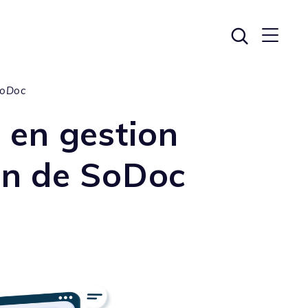
SoDoc
e en gestion
on de SoDoc