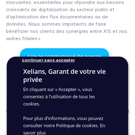
innovantes, essentielles pour répondre aux besoins
croissants de digitalisation du secteur public et
d’optimisation des flux documentaires ou de
données. Nous sommes impatients de faire
bénéficier nos clients des synergies entre XIS et nos
autres filiales »
Lire le communiqué de presse
continuer sans accepter
Xelians, Garant de votre vie
Discutons de votre projet
privée
En cliquant sur « Accepter », vous
consentez à l'utilisation de tous les
cookies.
Facebo
Link
Ma
Pour plus d’informations, vous pouvez
Autres actualités
consulter notre Politique de cookies.
En
savoir plus