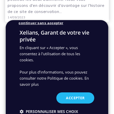
proposons d'en découvrir d'avantage sur l'histoire
de ce site de conservation...
14/09/2023
continuer sans accepter
Xelians, Garant de votre vie
privée
En cliquant sur « Accepter », vous
consentez à l'utilisation de tous les
cookies.
Pour plus d’informations, vous pouvez
Post - Archivage physique
consulter notre Politique de cookies.
En
Pourquoi externaliser la gestion de vos
savoir plus
archives en entreprise ?
L’externalisation des archives permet de déléguer
ACCEPTER
à un tiers de confiance la conservation et la
gestion de ses archives.
PERSONNALISER MES CHOIX
16/06/2021