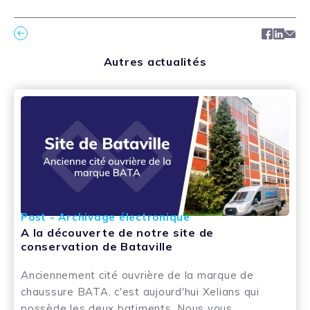
Facebo
Link
Ma
Autres actualités
Post - Archivage électronique
A la découverte de notre site de
conservation de Bataville
Anciennement cité ouvrière de la marque de
chaussure BATA, c'est aujourd'hui Xelians qui
possède les deux batiments. Nous vous