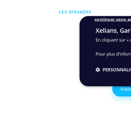
LES SPEAKERS
continuer sans a
Xelians, Gar
En cliquant sur « 
Pour plus d’infor
PERSONNALI
Visi