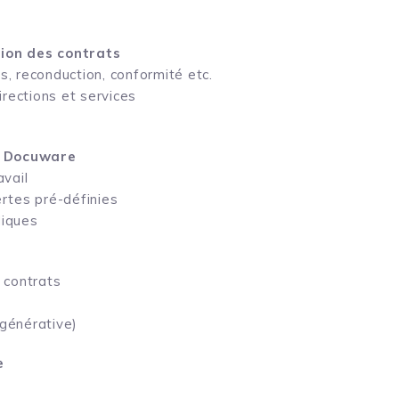
tion des contrats
, reconduction, conformité etc.
irections et services
D Docuware
avail
rtes pré-définies
diques
 contrats
générative)
e