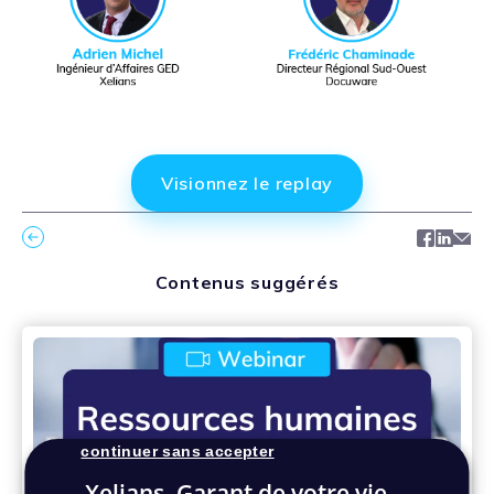
Visionnez le replay
Facebo
Link
Ma
Contenus suggérés
continuer sans accepter
Xelians, Garant de votre vie