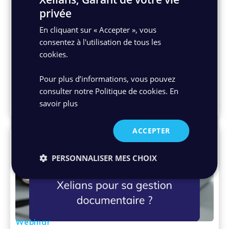
privée
Webinar
Ressources Humaines : l’IA au service de vos
En cliquant sur « Accepter », vous
processus RH
consentez à l'utilisation de tous les
cookies.
Découvrez dans ce webinar comment Xelians,
intégrateur de la GED Docuware vous
Pour plus d’informations, vous pouvez
accompagne dans la digitalisation de vos
consulter notre Politique de cookies.
En
processus RH grâce à l'intelligence artificielle
savoir plus
09/07/2024
ACCEPTER
PERSONNALISER MES CHOIX
Webinar