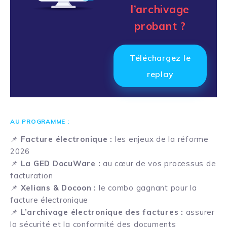
l’archivage
probant ?
Téléchargez le
replay
AU PROGRAMME :
📌
Facture électronique :
les enjeux de la réforme
2026
📌
La GED DocuWare :
au cœur de vos processus de
facturation
📌
Xelians & Docoon :
le combo gagnant pour la
facture électronique
📌
L’archivage électronique des factures :
assurer
la sécurité et la conformité des documents