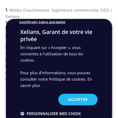
🎙️ Malika Douchemane, Ingénieure commerciale GED |
Xelians
continuer sans accepter
🎙️ Dylan Jubert, Ingénieur d’affaires | Docoon
🎙️ Christophe Folliet, Alliances & développement
Xelians, Garant de votre vie
d’affaires | Xelians
privée
Ce webinaire, alliant démonstration et retour
En cliquant sur « Accepter », vous
d’expérience, vous dévoilera comment Xelians et
consentez à l'utilisation de tous les
Docoon transforment la contrainte
cookies.
réglementaire en un levier de performance, de
confiance et de conformité intégrée de la
Pour plus d’informations, vous pouvez
gestion documentaire à l’archivage probant.
consulter notre Politique de cookies.
En
savoir plus
Téléchargez le replay
ACCEPTER
PERSONNALISER MES CHOIX